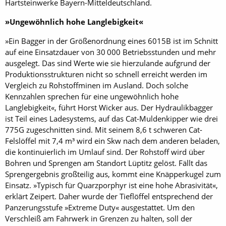
Hartsteinwerke Bayern-Mitteldeutschland.
»Ungewöhnlich hohe Langlebigkeit«
»Ein Bagger in der Größenordnung eines 6015B ist im Schnitt
auf eine Einsatzdauer von 30 000 Betriebsstunden und mehr
ausgelegt. Das sind Werte wie sie hierzulande aufgrund der
Produktionsstrukturen nicht so schnell erreicht werden im
Vergleich zu Rohstoffminen im Ausland. Doch solche
Kennzahlen sprechen für eine ungewöhnlich hohe
Langlebigkeit«, führt Horst Wicker aus. Der Hydraulikbagger
ist Teil eines Ladesystems, auf das Cat-Muldenkipper wie drei
775G zugeschnitten sind. Mit seinem 8,6 t schweren Cat-
Felslöffel mit 7,4 m³ wird ein Skw nach dem anderen beladen,
die kontinuierlich im Umlauf sind. Der Rohstoff wird über
Bohren und Sprengen am Standort Lüptitz gelöst. Fällt das
Sprengergebnis großteilig aus, kommt eine Knäpperkugel zum
Einsatz. »Typisch für Quarzporphyr ist eine hohe Abrasivität«,
erklärt Zeipert. Daher wurde der Tieflöffel entsprechend der
Panzerungsstufe »Extreme Duty« ausgestattet. Um den
Verschleiß am Fahrwerk in Grenzen zu halten, soll der