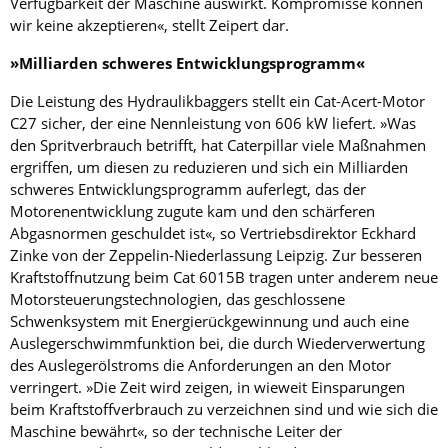
Verfügbarkeit der Maschine auswirkt. Kompromisse können
wir keine akzeptieren«, stellt Zeipert dar.
»Milliarden schweres Entwicklungsprogramm«
Die Leistung des Hydraulikbaggers stellt ein Cat-Acert-Motor
C27 sicher, der eine Nennleistung von 606 kW liefert. »Was
den Spritverbrauch betrifft, hat Caterpillar viele Maßnahmen
ergriffen, um diesen zu reduzieren und sich ein Milliarden
schweres Entwicklungsprogramm auferlegt, das der
Motorenentwicklung zugute kam und den schärferen
Abgasnormen geschuldet ist«, so Vertriebsdirektor Eckhard
Zinke von der Zeppelin-Niederlassung Leipzig. Zur besseren
Kraftstoffnutzung beim Cat 6015B tragen unter anderem neue
Motorsteuerungstechnologien, das geschlossene
Schwenksystem mit Energierückgewinnung und auch eine
Auslegerschwimmfunktion bei, die durch Wiederverwertung
des Auslegerölstroms die Anforderungen an den Motor
verringert. »Die Zeit wird zeigen, in wieweit Einsparungen
beim Kraftstoff­verbrauch zu verzeichnen sind und wie sich die
Maschine bewährt«, so der technische Leiter der