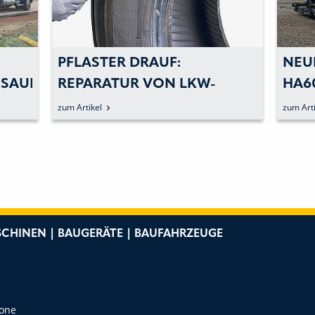
PFLASTER DRAUF:
NEUER 
UFSATZ
REPARATUR VON LKW-
HA60 C-
REIFEN
zum Artikel
zum Artikel
CHINEN | BAUGERÄTE | BAUFAHRZEUGE
e
Zone