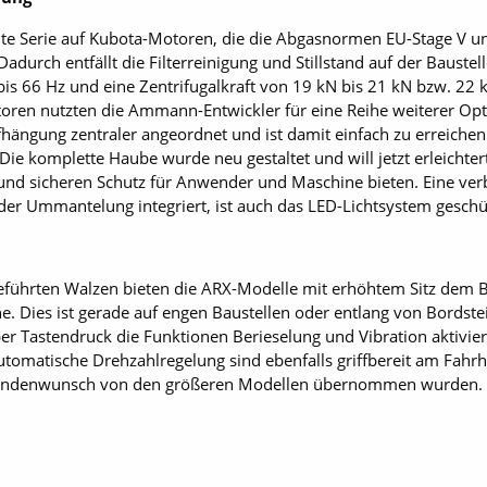
te Serie auf Kubota-Motoren, die die Abgasnormen EU-Stage V un
. Dadurch entfällt die Filterreinigung und Stillstand auf der Baus
is 66 Hz und eine Zentrifugalkraft von 19 kN bis 21 kN bzw. 22 
ren nutzten die Ammann-Entwickler für eine Reihe weiterer Opt
hängung zentraler angeordnet und ist damit einfach zu erreichen.
ie komplette Haube wurde neu gestaltet und will jetzt erleichte
 und sicheren Schutz für Anwender und Maschine bieten. Eine ve
 der Ummantelung integriert, ist auch das LED-Lichtsystem geschü
führten Walzen bieten die ARX-Modelle mit erhöhtem Sitz dem Be
e. Dies ist gerade auf engen Baustellen oder entlang von Bordste
 Tastendruck die Funktionen Berieselung und Vibration aktiviert
tomatische Drehzahlregelung sind ebenfalls griffbereit am Fahrhe
 Kundenwunsch von den größeren Modellen übernommen wurden.