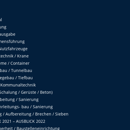
al
ung
ausgabe
mensführung
Nutzfahrzeuge
echnik / Krane
me / Container
fbau / Tunnelbau
egebau / Tiefbau
 Kommunaltechnik
chalung / Gerüste / Beton)
beitung / Sanierung
hrleitungs- bau / Sanierung
 / Aufbereitung / Brechen / Sieben
 2021 – AUSBLICK 2022
herheit / Baustelleneinrichtung