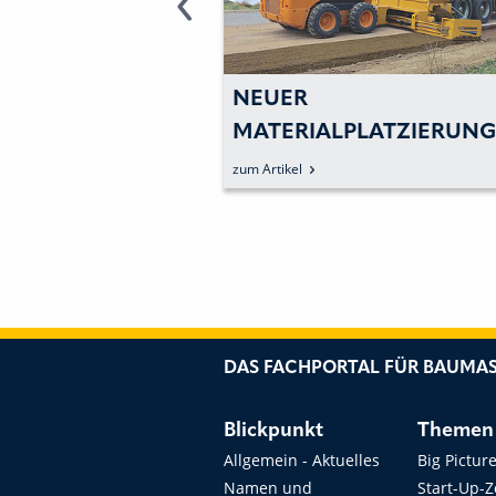
GSCHICHT:
NEUER
RTIGER IM
MATERIALPLATZIERUNGSA
VORGESTELLT
zum Artikel
DAS FACHPORTAL FÜR BAUMAS
Blickpunkt
Themen
Allgemein - Aktuelles
Big Pictur
Namen und
Start-Up-