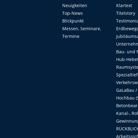
Neuigkeiten
Klartext
Top-News
Titelstory
Blickpunkt
Testimoni
Messen, Seminare,
Erdbeweg
Termine
Jubiläums
Unterneh
Bau- und 
Hub-Hebet
Raumsyste
Spezialtie
Verkehrsw
GaLaBau /
Hochbau (S
Betonbear
Kanal-, Ro
Gewinnung
RÜCKBLICK
Arbeitssic