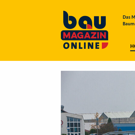
Das M
Bauma
H