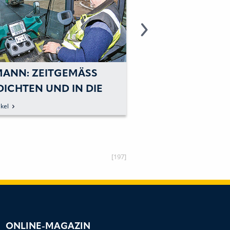
ANN: ZEITGEMÄSS V
AMMANN: KLARE
CHTEN UND IN DIE T
STATT RÄTSELRAT
 BLICKEN
GRABENWALZEN 
kel
zum Artikel
TECHNOLOGIE
[197]
ONLINE-MAGAZIN