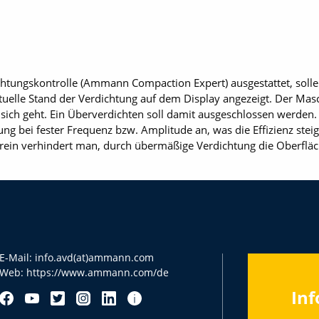
chtungskontrolle (Ammann Compaction Expert) ausgestattet, soll
tuelle Stand der Verdichtung auf dem Display angezeigt. Der Masc
r sich geht. Ein Überverdichten soll damit ausgeschlossen werden
ung bei fester Frequenz bzw. Amplitude an, was die Effizienz steige
rein verhindert man, durch übermäßige Verdichtung die Oberfläc
E-Mail:
info.avd(at)ammann.com
Web:
https://www.ammann.com/de
Inf