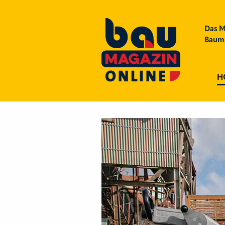
Das M
Bauma
H