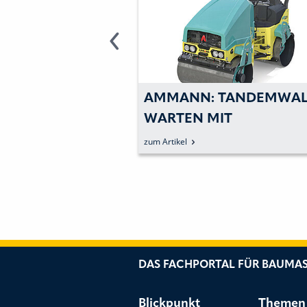
MIT KOMPAKTEN
AMMANN: TANDEMWA
ETEN IM
WARTEN MIT
AU
WARTUNGSFREUNDLIC
zum Artikel
DESIGN AUF
DAS FACHPORTAL FÜR BAUMAS
Blickpunkt
Themen