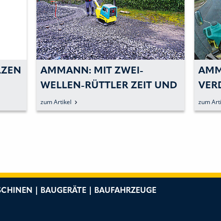
LZEN
AMMANN: MIT ZWEI-
AMM
WELLEN-RÜTTLER ZEIT UND
ERDI
HEM
KOSTEN SPAREN
IEFE
zum Artikel
zum Arti
CHINEN | BAUGERÄTE | BAUFAHRZEUGE