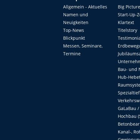
Allgemein - Aktuelles
Big Pictur
Namen und
Start-Up-
Neuigkeiten
Klartext
Top-News
Titelstory
Blickpunkt
Testimoni
Messen, Seminare,
Erdbeweg
Termine
Jubiläums
Unterneh
Bau- und 
Hub-Hebet
Raumsyste
Spezialtie
Verkehrsw
GaLaBau /
Hochbau (S
Betonbear
Kanal-, Ro
Gewinnung