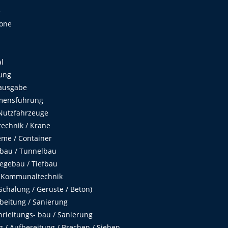
e
Zone
al
ung
ausgabe
mensführung
Nutzfahrzeuge
echnik / Krane
me / Container
fbau / Tunnelbau
egebau / Tiefbau
 Kommunaltechnik
chalung / Gerüste / Beton)
beitung / Sanierung
hrleitungs- bau / Sanierung
 / Aufbereitung / Brechen / Sieben