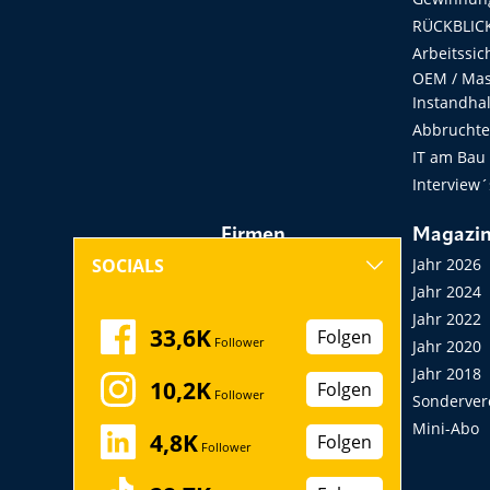
RÜCKBLICK
Arbeitssic
OEM / Masc
Instandha
Abbruchtec
IT am Bau
Interview´
Firmen
Magazi
Hersteller, Händler,
Jahr 2026
SOCIALS
Vermieter
Jahr 2024
Messen, Seminare,
Jahr 2022
33,6K
Folgen
Follower
Kongresse
Jahr 2020
Verbände
Jahr 2018
10,2K
Folgen
Follower
Startup
Sonderver
Mini-Abo
4,8K
Folgen
Follower