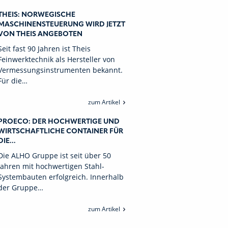
THEIS: NORWEGISCHE
MASCHINENSTEUERUNG WIRD JETZT
VON THEIS ANGEBOTEN
Seit fast 90 Jahren ist Theis
Feinwerktechnik als Hersteller von
Vermessungsinstrumenten bekannt.
Für die…
zum Artikel
PROECO: DER HOCHWERTIGE UND
WIRTSCHAFTLICHE CONTAINER FÜR
DIE...
Die ALHO Gruppe ist seit über 50
Jahren mit hochwertigen Stahl-
Systembauten erfolgreich. Innerhalb
der Gruppe…
zum Artikel
vorherige