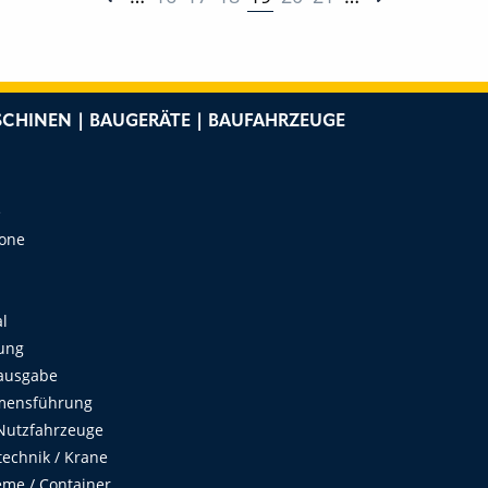
CHINEN | BAUGERÄTE | BAUFAHRZEUGE
e
Zone
al
ung
ausgabe
mensführung
Nutzfahrzeuge
echnik / Krane
me / Container