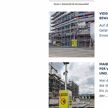
VIDE
BEW
Auf 
Gelän
Ense
MAIB
PER 
UND..
Von d
die 
bis z
der…