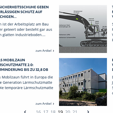
 SICHERHEITSSCHUHE GEBEN
RLÄSSIGEN SCHUTZ AUF
CHIGEN...
n ist der Arbeitsplatz am Bau
r geteert oder besteht gar aus
 glatten Industrieboden.…
zum Artikel
S MOBILZAUN
SCHUTZMATTE 2.0:
MINDERUNG BIS ZU 32,8 DB
 Mobilzaun führt in Europa die
te Generation Lärmschutzmatte
 Die temporäre Lärmschutzmatte
zum Artikel
…
16
17
18
19
20
21
…