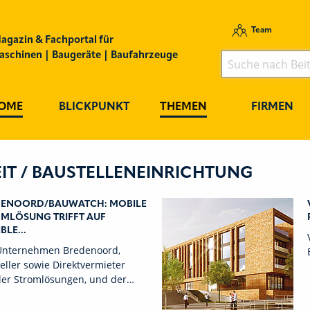
Team
agazin & Fachportal für
schinen | Baugeräte | Baufahrzeuge
OME
BLICKPUNKT
THEMEN
FIRMEN
IT / BAUSTELLENEINRICHTUNG
DENOORD/BAUWATCH: MOBILE
MLÖSUNG TRIFFT AUF
BLE...
Unternehmen Bredenoord,
eller sowie Direktvermieter
ler Stromlösungen, und der…