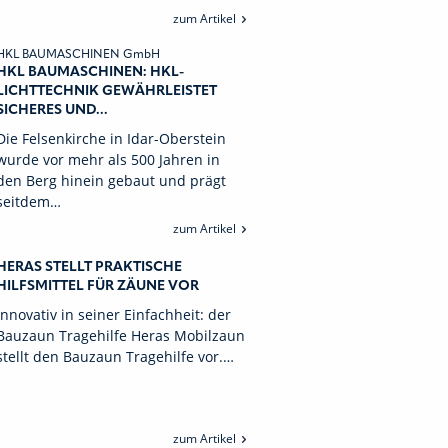
zum Artikel
HKL BAUMASCHINEN GmbH
HKL BAUMASCHINEN: HKL-
LICHTTECHNIK GEWÄHRLEISTET
SICHERES UND...
Die Felsenkirche in Idar-Oberstein
wurde vor mehr als 500 Jahren in
den Berg hinein gebaut und prägt
seitdem…
zum Artikel
HERAS STELLT PRAKTISCHE
HILFSMITTEL FÜR ZÄUNE VOR
Innovativ in seiner Einfachheit: der
Bauzaun Tragehilfe Heras Mobilzaun
stellt den Bauzaun Tragehilfe vor.…
zum Artikel