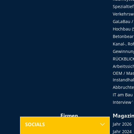
Spezialtie
Verkehrsw
GaLaBau /
Hochbau (S
Betonbear
Kanal-, Ro
Gewinnung
RÜCKBLICK
Arbeitssic
OEM / Masc
Instandha
Abbruchtec
IT am Bau
Interview´
Firmen
Magazi
Hersteller, Händler,
Jahr 2026
SOCIALS
Vermieter
Jahr 2024