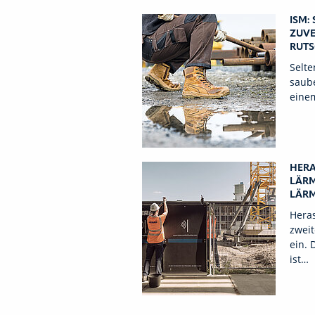
ISM:
ZUVE
RUTS
Selte
saube
einem
HERA
LÄRM
LÄRM
Heras
zwei
ein.
ist…
nächste