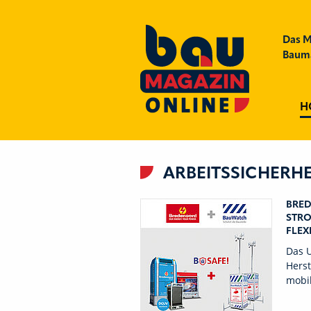
Das M
Bauma
H
ARBEITSSICHERHE
BRE
STRO
FLEXI
Das 
Herst
mobi