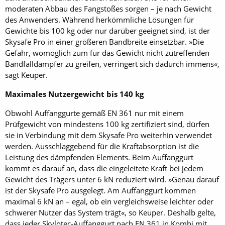
moderaten Abbau des Fangstoßes sorgen – je nach Gewicht
des Anwenders. Während herkömmliche Lösungen für
Gewichte bis 100 kg oder nur darüber geeignet sind, ist der
Skysafe Pro in einer größeren Bandbreite einsetzbar. »Die
Gefahr, womöglich zum für das Gewicht nicht zutreffenden
Bandfalldämpfer zu greifen, verringert sich dadurch immens«,
sagt Keuper.
Maximales Nutzergewicht bis 140 kg
Obwohl Auffanggurte gemäß EN 361 nur mit einem
Prüfgewicht von mindestens 100 kg zertifiziert sind, dürfen
sie in Verbindung mit dem Skysafe Pro weiterhin verwendet
werden. Ausschlaggebend für die Kraftabsorption ist die
Leistung des dämpfenden Elements. Beim Auffanggurt
kommt es darauf an, dass die eingeleitete Kraft bei jedem
Gewicht des Trägers unter 6 kN reduziert wird. »Genau darauf
ist der Skysafe Pro ausgelegt. Am Auffanggurt kommen
maximal 6 kN an – egal, ob ein vergleichsweise leichter oder
schwerer Nutzer das System trägt«, so Keuper. Deshalb gelte,
dass jeder Skylotec-Auffanggurt nach EN 361 in Kombi mit