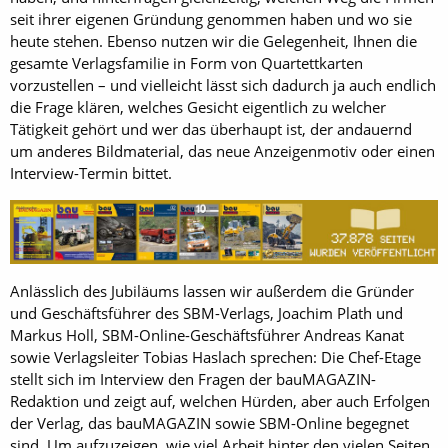
seit ihrer eigenen Gründung genommen haben und wo sie
heute stehen. Ebenso nutzen wir die Gelegenheit, Ihnen die
gesamte Verlagsfamilie in Form von Quartettkarten
vorzustellen – und vielleicht lässt sich dadurch ja auch endlich
die Frage klären, welches Gesicht eigentlich zu welcher
Tätigkeit gehört und wer das überhaupt ist, der andauernd
um anderes Bildmaterial, das neue Anzeigenmotiv oder einen
Interview-Termin bittet.
Anlässlich des Jubiläums lassen wir außerdem die Gründer
und Geschäftsführer des SBM-Verlags, Joachim Plath und
Markus Holl, SBM-Online-Geschäftsführer Andreas Kanat
sowie Verlagsleiter Tobias Haslach sprechen: Die Chef-Etage
stellt sich im Interview den Fragen der bauMAGAZIN-
Redaktion und zeigt auf, welchen Hürden, aber auch Erfolgen
der Verlag, das bauMAGAZIN sowie SBM-Online begegnet
sind. Um aufzuzeigen, wie viel Arbeit hinter den vielen Seiten