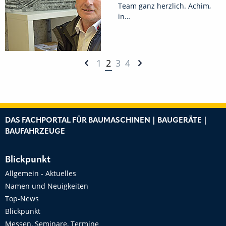
Team ganz herzlich. Achim,
in…
1
2
3
4
DAS FACHPORTAL FÜR BAUMASCHINEN | BAUGERÄTE |
BAUFAHRZEUGE
Blickpunkt
Allgemein - Aktuelles
Namen und Neuigkeiten
Top-News
Blickpunkt
Messen, Seminare, Termine