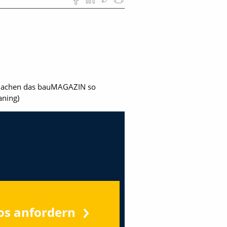
e machen das bauMAGAZIN so
aning)
os anfordern