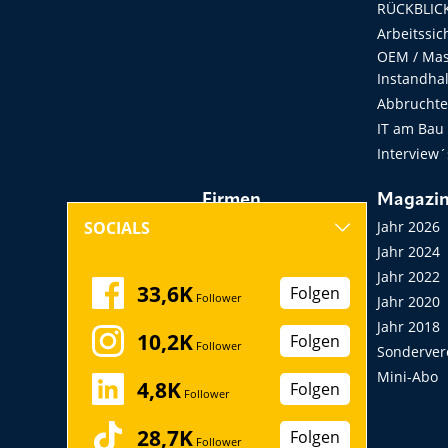
RÜCKBLICK
Arbeitssic
OEM / Masc
Instandha
Abbruchtec
IT am Bau
Interview´
Firmen
Magazi
Hersteller, Händler,
Jahr 2026
SOCIALS
Vermieter
Jahr 2024
Messen, Seminare,
Jahr 2022
33,6K
Folgen
Follower
Kongresse
Jahr 2020
Verbände
Jahr 2018
10,2K
Folgen
Follower
Startup
Sonderver
Mini-Abo
4,8K
Folgen
Follower
28,7K
Folgen
Follower