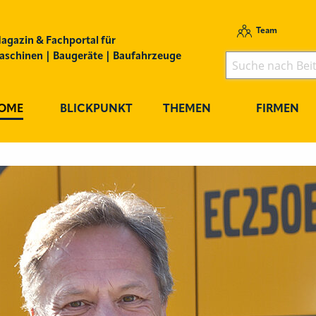
Team
agazin & Fachportal für
schinen | Baugeräte | Baufahrzeuge
OME
BLICKPUNKT
THEMEN
FIRMEN