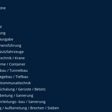
e
Zone
al
ung
ausgabe
mensführung
Nutzfahrzeuge
echnik / Krane
me / Container
fbau / Tunnelbau
egebau / Tiefbau
 Kommunaltechnik
chalung / Gerüste / Beton)
beitung / Sanierung
hrleitungs- bau / Sanierung
 / Aufbereitung / Brechen / Sieben