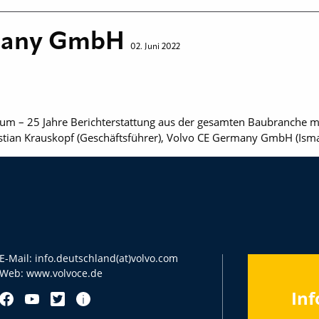
many GmbH
02. Juni 2022
äum – 25 Jahre Berichterstattung aus der gesamten Baubranch
ristian Krauskopf (Geschäftsführer), Volvo CE Germany GmbH (Ism
E-Mail:
info.deutschland(at)volvo.com
Web:
www.volvoce.de
Inf