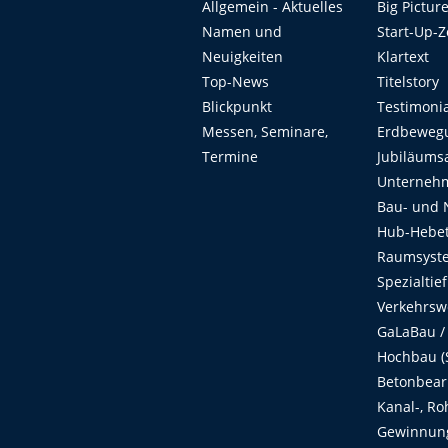
Allgemein - Aktuelles
Big Pictur
Namen und
Start-Up-
Neuigkeiten
Klartext
Top-News
Titelstory
Blickpunkt
Testimoni
Messen, Seminare,
Erdbeweg
Termine
Jubiläums
Unterneh
Bau- und 
Hub-Hebet
Raumsyste
Spezialtie
Verkehrsw
GaLaBau /
Hochbau (S
Betonbear
Kanal-, Ro
Gewinnung