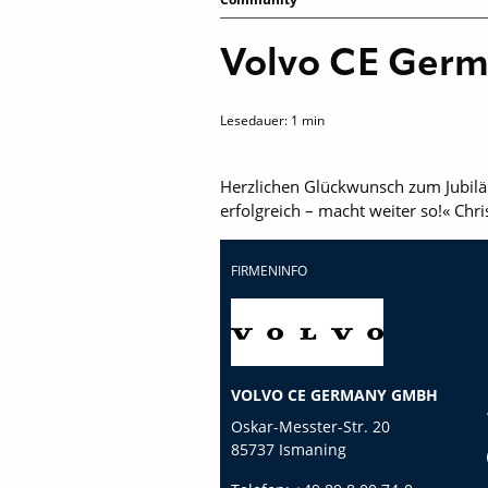
Volvo CE Ger
Lesedauer:
1
min
Herzlichen Glückwunsch zum Jubil
erfolgreich – macht weiter so!« Ch
FIRMENINFO
VOLVO CE GERMANY GMBH
Oskar-Messter-Str. 20
85737 Ismaning