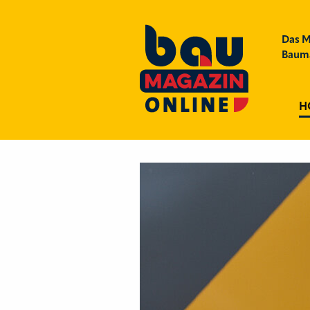
Das M
Bauma
H