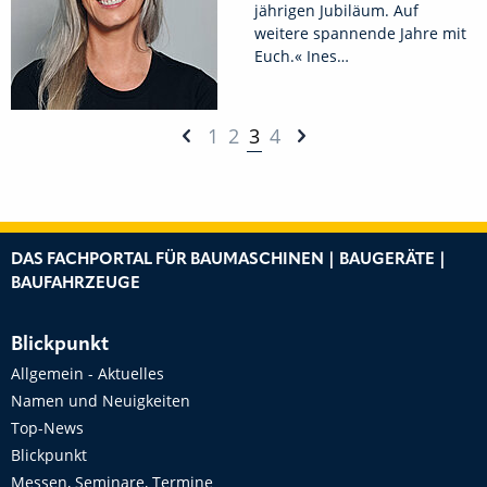
jährigen Jubiläum. Auf
weitere spannende Jahre mit
Euch.« Ines…
1
2
3
4
DAS FACHPORTAL FÜR BAUMASCHINEN | BAUGERÄTE |
BAUFAHRZEUGE
Blickpunkt
Allgemein - Aktuelles
Namen und Neuigkeiten
Top-News
Blickpunkt
Messen, Seminare, Termine