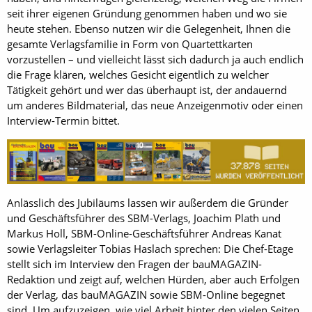
seit ihrer eigenen Gründung genommen haben und wo sie
heute stehen. Ebenso nutzen wir die Gelegenheit, Ihnen die
gesamte Verlagsfamilie in Form von Quartettkarten
vorzustellen – und vielleicht lässt sich dadurch ja auch endlich
die Frage klären, welches Gesicht eigentlich zu welcher
Tätigkeit gehört und wer das überhaupt ist, der andauernd
um anderes Bildmaterial, das neue Anzeigenmotiv oder einen
Interview-Termin bittet.
Anlässlich des Jubiläums lassen wir außerdem die Gründer
und Geschäftsführer des SBM-Verlags, Joachim Plath und
Markus Holl, SBM-Online-Geschäftsführer Andreas Kanat
sowie Verlagsleiter Tobias Haslach sprechen: Die Chef-Etage
stellt sich im Interview den Fragen der bauMAGAZIN-
Redaktion und zeigt auf, welchen Hürden, aber auch Erfolgen
der Verlag, das bauMAGAZIN sowie SBM-Online begegnet
sind. Um aufzuzeigen, wie viel Arbeit hinter den vielen Seiten