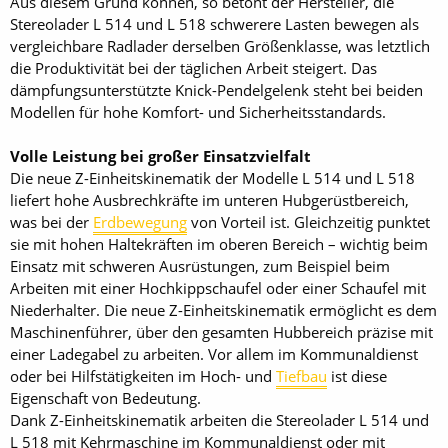
Aus diesem Grund können, so betont der Hersteller, die
Stereolader L 514 und L 518 schwerere Lasten bewegen als
vergleichbare Radlader derselben Größenklasse, was letztlich
die Produktivität bei der täglichen Arbeit steigert. Das
dämpfungsunterstützte Knick-Pendelgelenk steht bei beiden
Modellen für hohe Komfort- und Sicherheitsstandards.
Volle Leistung bei großer Einsatzvielfalt
Die neue Z-Einheitskinematik der Modelle L 514 und L 518
liefert hohe Ausbrechkräfte im unteren Hubgerüstbereich,
was bei der
Erdbewegung
von Vorteil ist. Gleichzeitig punktet
sie mit hohen Haltekräften im oberen Bereich – wichtig beim
Einsatz mit schweren Ausrüstungen, zum Beispiel beim
Arbeiten mit einer Hochkippschaufel oder einer Schaufel mit
Niederhalter. Die neue Z-Einheitskinematik ermöglicht es dem
Maschinenführer, über den gesamten Hubbereich präzise mit
einer Ladegabel zu arbeiten. Vor allem im Kommunaldienst
oder bei Hilfstätigkeiten im Hoch- und
Tiefbau
ist diese
Eigenschaft von Bedeutung.
Dank Z-Einheitskinematik arbeiten die Stereolader L 514 und
L 518 mit Kehrmaschine im Kommunaldienst oder mit