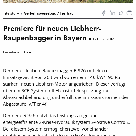
Titelstory
Verkehrswegebau / Tiefbau
Premiere für neuen Liebherr-
Raupenbagger in Bayern
11. Februar 2017
Lesedauer:
3
min
Der neue Liebherr-Raupenbagger R 926 mit einen
Einsatzgewicht von 26 t wird von einem 140 kW/190 PS
starken, neuen Liebherr-Motor angetrieben. Dieser verfügt
über ein SCR-System mit Harnstoffeinspritzung zur
Abgasnachbehandlung und erfüllt die Emissionsnormen der
Abgasstufe IV/Tier 4f.
Der neue R 926 nutzt das leistungsfähige und
energieeffiziente 2-Kreis-Hydrauliksystem »Positive Control«.
Bei diesem System ermöglichen zwei voneinander
unabhängige hydraulische Kreise die Ansteuerung der