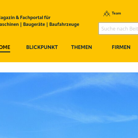
Team
agazin & Fachportal für
schinen | Baugeräte | Baufahrzeuge
OME
BLICKPUNKT
THEMEN
FIRMEN