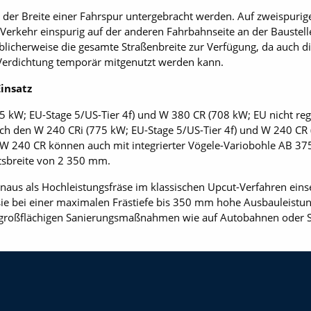
 der Breite einer Fahrspur untergebracht werden. Auf zweispurige
 Verkehr einspurig auf der anderen Fahrbahnseite an der Baustell
blicherweise die gesamte Straßenbreite zur Verfügung, da auch di
Verdichtung temporär mitgenutzt werden kann.
insatz
kW; EU-Stage 5/US-Tier 4f) und W 380 CR (708 kW; EU nicht regu
ch den W 240 CRi (775 kW; EU-Stage 5/US-Tier 4f) und W 240 CR (
d W 240 CR können auch mit integrierter Vögele-Variobohle AB 37
tsbreite von 2 350 mm.
hinaus als Hochleistungsfräse im klassischen Upcut-Verfahren ein
sie bei einer maximalen Frästiefe bis 350 mm hohe Ausbauleistu
i großflächigen Sanierungsmaßnahmen wie auf Autobahnen oder 