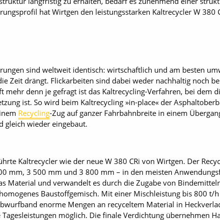
struktur langfristig zu erhalten, bedarf es zunehmend einer struk
ungsprofil hat Wirtgen den leistungsstarken Kaltrecycler W 380 C
ungen sind weltweit identisch: wirtschaftlich und am besten umw
ie Zeit drängt. Flickarbeiten sind dabei weder nachhaltig noch b
t mehr denn je gefragt ist das Kaltrecycling-Verfahren, bei dem 
ung ist. So wird beim Kaltrecycling »in-place« der Asphaltober
 einem
Recycling
-Zug auf ganzer Fahrbahnbreite in einem Übergan
d gleich wieder eingebaut.
hrte Kaltrecycler wie der neue W 380 CRi von Wirtgen. Der Recycl
 200 mm, 3 500 mm und 3 800 mm – in den meisten ­Anwendungs
r das Material und verwandelt es durch die Zugabe von Bindemitt
omogenes Baustoffgemisch. Mit einer Mischleistung bis 800 t/h 
bwurfband enorme Mengen an recyceltem Material in Heckverlad
e Tagesleistungen möglich. Die finale Verdichtung übernehmen