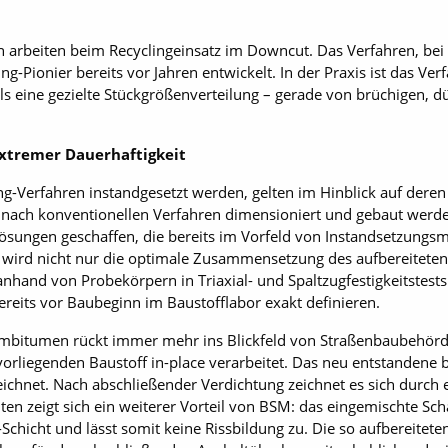
n arbeiten beim Recyclingeinsatz im Downcut. Das Verfahren, be
cling-Pionier bereits vor Jahren entwickelt. In der Praxis ist da
ls eine gezielte Stückgrößenverteilung – gerade von brüchigen, d
tremer Dauerhaftigkeit
ing-Verfahren instandgesetzt werden, gelten im Hinblick auf dere
 nach konventionellen Verfahren dimensioniert und gebaut werde
sungen ­geschaffen, die bereits im Vorfeld von Instandsetzungs
So wird nicht nur die optimale Zusammensetzung des aufbereiteten
nhand von Probekörpern in Triaxial- und Spaltzugfestigkeitstests
ereits vor Baubeginn im Baustofflabor exakt definieren.
haumbitumen rückt immer mehr ins Blickfeld von Straßenbaubeh
rliegenden Baustoff in-place verarbeitet. Das neu entstandene 
zeichnet. Nach abschließender Verdichtung zeichnet es sich durch 
alten zeigt sich ein weiterer Vorteil von BSM: das eingemischte 
-Schicht und lässt somit keine Rissbildung zu. Die so aufbereitet