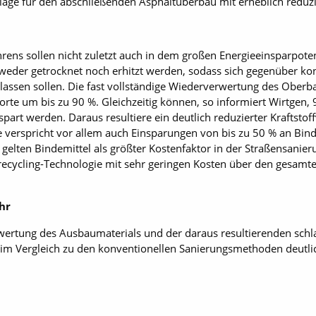
age für den abschließenden Asphaltüberbau mit erheblich reduzie
ahrens sollen nicht zuletzt auch in dem großen Energieeinsparpote
weder getrocknet noch erhitzt werden, sodass sich gegenüber ko
en lassen sollen. Die fast vollständige Wiederverwertung des Oberb
rte um bis zu 90 %. Gleichzeitig können, so informiert Wirtgen,
part werden. Daraus resultiere ein deutlich reduzierter Kraftsto
e verspricht vor allem auch Einsparungen von bis zu 50 % an Bind
 gelten Bindemittel als größter Kostenfaktor in der Straßensanie
trecycling-Technologie mit sehr geringen Kosten über den gesamt
hr
ertung des Ausbaumaterials und der daraus resultierenden schl
n im Vergleich zu den konventionellen Sanierungsmethoden deutli