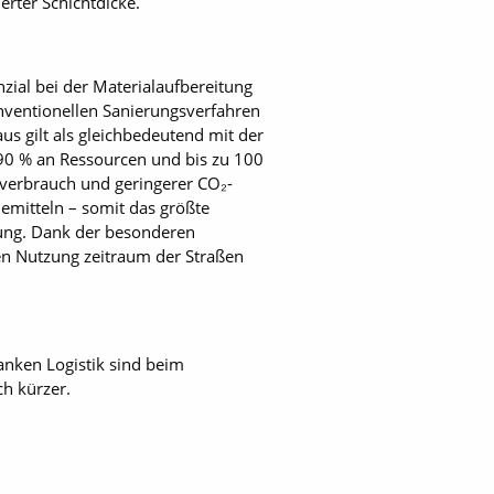
rter Schichtdicke.
nzial bei der Materialaufbereitung
nventionellen Sanierungsverfahren
aus gilt als gleichbedeutend mit der
 90 % an Ressourcen und bis zu 100
ffverbrauch und geringerer CO₂-
emitteln – somit das größte
rung. Dank der besonderen
en Nutzung zeitraum der Straßen
anken Logistik sind beim
ch kürzer.