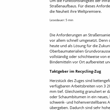
Um die Funktionsfähigkeit der Infra
Straßenaufbaus. Für dieses Anforder
die Neuheit ihre Weltpremiere.
Lesedauer:
5
min
Die Anforderungen an Straßensanier
vor allem schnell umgesetzt. Denn d
heute und als Lösung für die Zukunf
Oberbaumaterialien Grundvoraussetz
vollständig oder schichtweise von
Bindemitteln vor Ort aufbereitet un
Taktgeber im Recycling-Zug
Herzstück des Zuges sind kettengefü
verfügbaren Arbeitsbreiten von 3
mm tief. Gleichzeitig granuliert e
oder Schaumbitumen in ein neues, h
schwenk- und höhenverstellbares A
übergeben. Dadurch sind sehr hoh