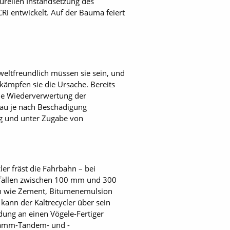
turellen Instandsetzung des
Ri entwickelt. Auf der Bauma feiert
eltfreundlich müssen sie sein, und
ekämpfen sie die Ursache. Bereits
die Wiederverwertung der
bau je nach Beschädigung
g und unter Zugabe von
er fräst die Fahrbahn – bei
fällen zwischen 100 mm und 300
eln wie Zement, Bitumenemulsion
kann der Kaltrecycler über sein
ung an einen Vögele-Fertiger
 Hamm-Tandem- und -