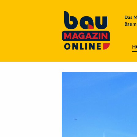
Das M
Bauma
H