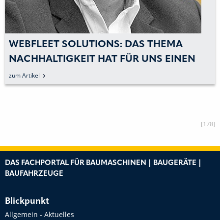
WEBFLEET SOLUTIONS: DAS THEMA
NACHHALTIGKEIT HAT FÜR UNS EINEN
HOHEN STELLENWERT
zum Artikel
[178]
DAS FACHPORTAL FÜR BAUMASCHINEN | BAUGERÄTE |
BAUFAHRZEUGE
Blickpunkt
Allgemein - Aktuelles