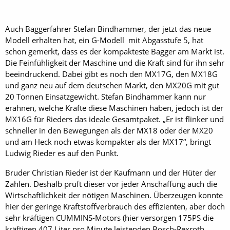
Auch Baggerfahrer Stefan Bindhammer, der jetzt das neue
Modell erhalten hat, ein G-Modell mit Abgasstufe 5, hat
schon gemerkt, dass es der kompakteste Bagger am Markt ist.
Die Feinfühligkeit der Maschine und die Kraft sind für ihn sehr
beeindruckend. Dabei gibt es noch den MX17G, den MX18G
und ganz neu auf dem deutschen Markt, den MX20G mit gut
20 Tonnen Einsatzgewicht. Stefan Bindhammer kann nur
erahnen, welche Kräfte diese Maschinen haben, jedoch ist der
MX16G für Rieders das ideale Gesamtpaket. „Er ist flinker und
schneller in den Bewegungen als der MX18 oder der MX20
und am Heck noch etwas kompakter als der MX17“, bringt
Ludwig Rieder es auf den Punkt.
Bruder Christian Rieder ist der Kaufmann und der Hüter der
Zahlen. Deshalb prüft dieser vor jeder Anschaffung auch die
Wirtschaftlichkeit der nötigen Maschinen. Überzeugen konnte
hier der geringe Kraftstoffverbrauch des effizienten, aber doch
sehr kräftigen CUMMINS-Motors (hier versorgen 175PS die
kräftigen 407 Liter pro Minute leistenden Bosch-Rexroth