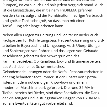
Pumpen), ist vorbildlich und hält jedem Vergleich stand. Auch
ist die Einsatzdauer, die mit einem HYDREMA gefahren
werden kann, aufgrund der Kombination niedriger Verbrauch
und großer Tank sehr groß, so dass man mit einer
Tankfüllung sehr lange arbeiten kann.
Neben allen Fragen zu Heizung und Sanitär ist Rieder auch
Fach­partner für Rohr­leitungs­bau, Haus­ent­wässe­rung und Erd­
arbei­ten in Bayerbach und Um­gebung. Auch Über­prüfungen
und Sa­nie­run­gen von Rohren und das Legen von Gebäude­
anschlüssen gehört zu den Schwerpunkten des
Familienbetriebes. Ob Kanalbau, Erd- und Brunnenarbeiten,
das Ausheben eines Schwimmteiches,
Geländemodellierungen oder die Notfall Reparaturarbeiten in
der eng bebauten Stadt, immer ist der Einsatz von Spezia­
listen, mit dem not­wendigen Know-how und einem
modernen Maschi­nen­park gefordert. Die rund 35 MA im
Tiefbaubereich bei Rieder, sind diese Spezialisten, die Dank
der vielseitigen und leistungsstarken Bagger von HYDREMA
auf alle Eventualitäten gut vorbereitet sind.