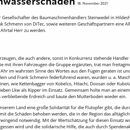
chwasserschäden
18. November 2021
er Gesellschafter des Baumaschinenhändlers Steinwedel in Hild
nk Schmenn von DiTec, sowie weiteren Geschäftspartnern eine A
Ahrtal Herr zu werden.
zeugen, die auch andere, sonst in Konkurrenz stehende Händler z
 mit ihren Fahrzeugen die Gruppe ergänzten, trat man freitagm
r Ahr im wahrsten Sinne des Wortes aus den Fugen geraten ist un
h Klein und Frank Schmenn federführend waren, wurden u. a. Ma
inen, wie Kettenbagger von Kobelco, Hitachi, Doosan oder Kubota
ieben Lkw als Kipper im Einsatz. Gemeinsam holte man an ein
as verbleibende Erdreich und baute den Mutterboden wieder ein.
 unserem Land eine große Solidarität für die Flutopfer gibt, die du
it die Schäden behoben werden, die in der Region das alltäglic
 zwingend notwendig. Mit der Wertschätzung für diesen Einsatz wo
gessen wird und die solidarische Hilfe, die auch durch Spendenak