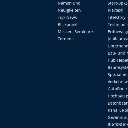
Namen und
Start-Up-
Neuigkeiten
Klartext
Top-News
Titelstory
Blickpunkt
Testimoni
Messen, Seminare,
Erdbeweg
Termine
Jubiläums
Unterneh
Bau- und 
Hub-Hebet
Raumsyste
Spezialtie
Verkehrsw
GaLaBau /
Hochbau (S
Betonbear
Kanal-, Ro
Gewinnung
RÜCKBLICK