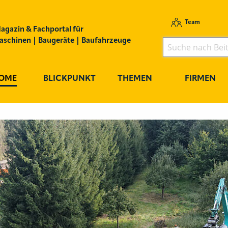
Team
agazin & Fachportal für
schinen | Baugeräte | Baufahrzeuge
OME
BLICKPUNKT
THEMEN
FIRMEN