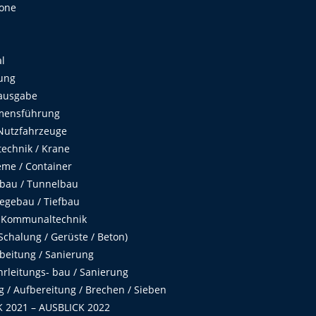
Zone
al
ung
ausgabe
mensführung
Nutzfahrzeuge
echnik / Krane
me / Container
fbau / Tunnelbau
egebau / Tiefbau
 Kommunaltechnik
chalung / Gerüste / Beton)
beitung / Sanierung
hrleitungs- bau / Sanierung
 / Aufbereitung / Brechen / Sieben
 2021 – AUSBLICK 2022