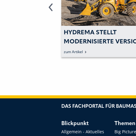
AGE BEI
HYDREMA STELLT
IPFELN IN
MODERNISIERTE VERSI
STELLE AM 29.
SEINER VIELSEITIGEN
zum Artikel
BAGGERLADER VOR
DAS FACHPORTAL FÜR BAUMAS
Blickpunkt
Themen
Allgemein - Aktuelles
Big Pictur