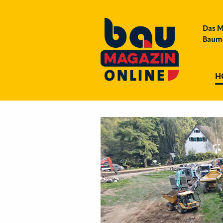
Das M
Bauma
H