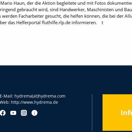
 Mario Haun, der die Aktion begleitete und mit Fotos dokumentier
ringend gebraucht wird, sind Handwerker, Maschinisten und Ba
 werden Facharbeiter gesucht, die helfen können, die bei der All
ber das Helferportal fluthilfe.rlp.de informieren. t
E-Mail:
hydrema(at)hydrema.com
Web:
http://www.hydrema.de
Inf