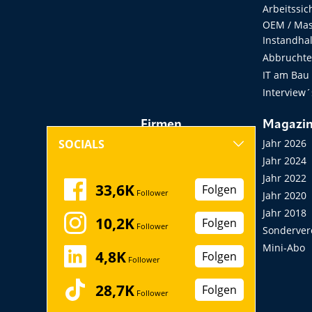
Arbeitssic
OEM / Masc
Instandha
Abbruchtec
IT am Bau
Interview´
Firmen
Magazi
Hersteller, Händler,
Jahr 2026
SOCIALS
Vermieter
Jahr 2024
Messen, Seminare,
Jahr 2022
33,6K
Folgen
Follower
Kongresse
Jahr 2020
Verbände
Jahr 2018
10,2K
Folgen
Follower
Startup
Sonderver
Mini-Abo
4,8K
Folgen
Follower
28,7K
Folgen
Follower