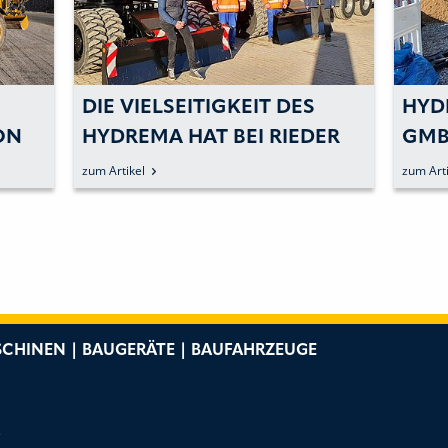
DIE VIELSEITIGKEIT DES
HYD
ON
HYDREMA HAT BEI RIEDER
GMB
IN BAYERBACH ÜBERZEUGT
MIT
zum Artikel
zum Arti
CHINEN | BAUGERÄTE | BAUFAHRZEUGE
e