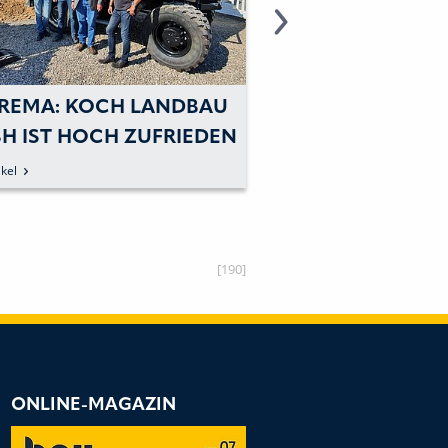
REMA: KOCH LANDBAU
HYDREMA: TOO
H IST HOCH ZUFRIEDEN
ERWEITERT DAS 
 HYDREMA
HÄNDLERNETZ
kel
zum Artikel
[190]
ONLINE-MAGAZIN