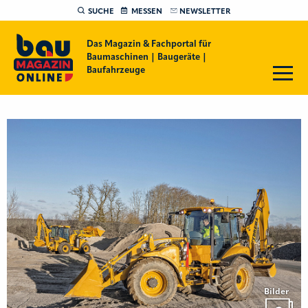
SUCHE
MESSEN
NEWSLETTER
Das Magazin & Fachportal für
Baumaschinen | Baugeräte |
Baufahrzeuge
Bilder