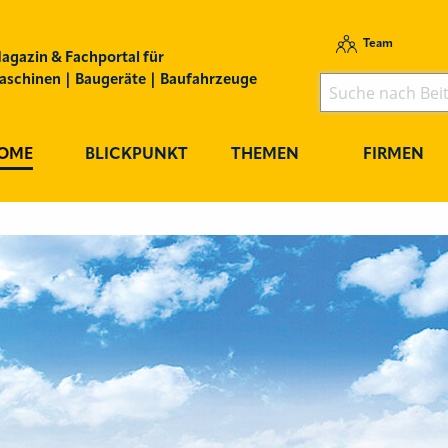
Team
agazin & Fachportal für
schinen | Baugeräte | Baufahrzeuge
OME
BLICKPUNKT
THEMEN
FIRMEN