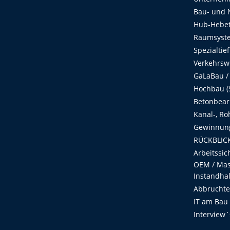
Bau- und 
Hub-Hebet
Raumsyste
Spezialtie
Verkehrsw
GaLaBau /
Hochbau (S
Betonbear
Kanal-, Ro
Gewinnung
RÜCKBLICK
Arbeitssic
OEM / Masc
Instandha
Abbruchtec
IT am Bau
Interview´