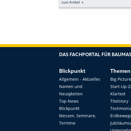
BIEGEN
FÜR MODERNES
zum Artikel
ARBEITSUMFELD
DAS FACHPORTAL FÜR BAUMAS
Blickpunkt
Themen
Allgemein - Aktuelles
Big Pictur
Namen und
Start-Up-
Neuigkeiten
Klartext
Top-News
Titelstory
Blickpunkt
Testimoni
Messen, Seminare,
Erdbeweg
Termine
Jubiläums
Unterneh