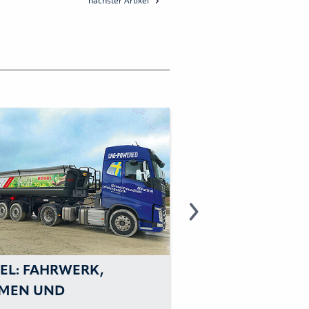
nächster Artikel
EL: FAHRWERK,
KÖGEL: JOSEF W
MEN UND
HAT KÖGEL VERL