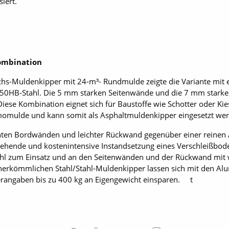
iert.
ombination
Achs-Muldenkipper mit 24-m³- Rundmulde zeigte die Variante m
450HB-Stahl. Die 5 mm starken Seitenwände und die 7 mm stark
ese Kombination eignet sich für Baustoffe wie Schotter oder Kie
ermomulde und kann somit als Asphaltmuldenkipper eingesetzt we
chten Bordwänden und leichter Rückwand gegenüber einer reinen A
nstehende und kostenintensive Instandsetzung eines Verschleißbode
hl zum Einsatz und an den Seitenwänden und der Rückwand mit w
 herkömmlichen Stahl/Stahl-Muldenkipper lassen sich mit den 
rangaben bis zu 400 kg an Eigengewicht einsparen. t