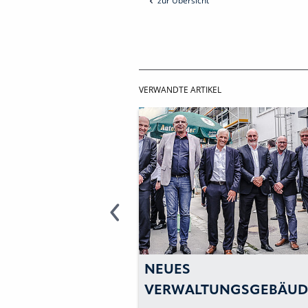
zur Übersicht
VERWANDTE ARTIKEL
AD SAFETY
NEUES
IM
VERWALTUNGSGEBÄUD