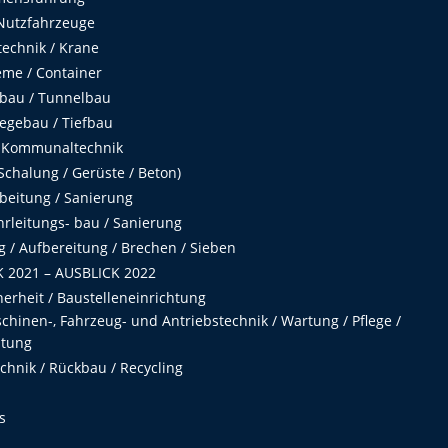
Nutzfahrzeuge
echnik / Krane
me / Container
fbau / Tunnelbau
egebau / Tiefbau
 Kommunaltechnik
chalung / Gerüste / Beton)
beitung / Sanierung
hrleitungs- bau / Sanierung
 / Aufbereitung / Brechen / Sieben
 2021 – AUSBLICK 2022
herheit / Baustelleneinrichtung
hinen-, Fahrzeug- und Antriebstechnik / Wartung / Pflege /
ltung
hnik / Rückbau / Recycling
s