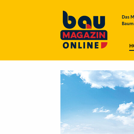
Das M
Bauma
H