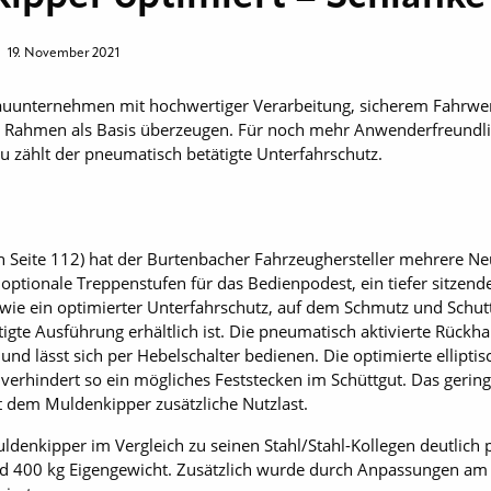
t
19. November 2021
auunternehmen mit hochwertiger Verarbeitung, sicherem Fahrwe
 Rahmen als Basis überzeugen. Für noch mehr Anwenderfreundlichk
ählt der pneumatisch betätigte Unterfahrschutz.
h Seite 112) hat der Burtenbacher Fahrzeughersteller mehrere 
e optionale Treppenstufen für das Bedienpodest, ein tiefer sitzen
wie ein optimierter Unterfahrschutz, auf dem Schmutz und Schutt
igte Ausführung erhältlich ist. Die pneumatisch aktivierte Rückha
und lässt sich per Hebelschalter bedienen. Die optimierte elliptisc
verhindert so ein mögliches Feststecken im Schüttgut. Das gerin
t dem Muldenkipper zusätzliche Nutzlast.
denkipper im Vergleich zu seinen Stahl/Stahl-Kollegen deutlich 
und 400 kg Eigengewicht. Zusätzlich wurde durch Anpassungen am