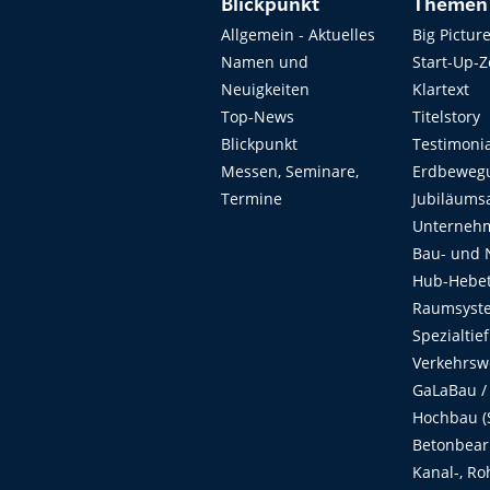
Blickpunkt
Themen
Allgemein - Aktuelles
Big Pictur
Namen und
Start-Up-
Neuigkeiten
Klartext
Top-News
Titelstory
Blickpunkt
Testimoni
Messen, Seminare,
Erdbeweg
Termine
Jubiläums
Unterneh
Bau- und 
Hub-Hebet
Raumsyste
Spezialtie
Verkehrsw
GaLaBau /
Hochbau (S
Betonbear
Kanal-, Ro