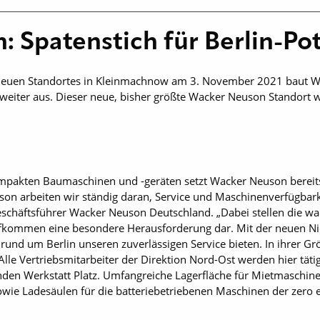
: Spatenstich für Berlin-P
neuen Standortes in Kleinmachnow am 3. November 2021 baut W
weiter aus. Dieser neue, bisher größte Wacker Neuson Standort w
ompakten Baumaschinen und -geräten setzt Wacker Neuson bereits
on arbeiten wir ständig daran, Service und Maschinenverfügbark
 Geschäftsführer Wacker Neuson Deutschland. „Dabei stellen die
fkommen eine besondere Herausforderung dar. Mit der neuen Ni
und um Berlin unseren zuverlässigen Service bieten. In ihrer Grö
lle Vertriebsmitarbeiter der Direktion Nord-Ost werden hier tätig
en Werkstatt Platz. Umfangreiche Lagerfläche für Mietmaschinen
ie Ladesäulen für die batteriebetriebenen Maschinen der zero 