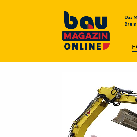
Das M
Bauma
H