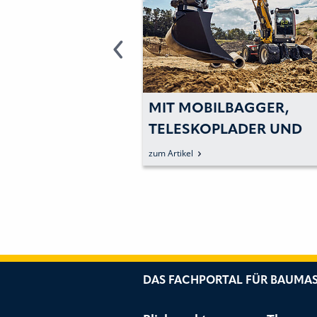
MIT MOBILBAGGER,
UNGSGERÄTE
TELESKOPLADER UND
LLT
STAMPFER NACH PARIS
zum Artikel
DAS FACHPORTAL FÜR BAUMAS