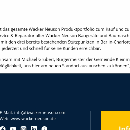
t das gesamte Wacker Neuson Produktportfolio zum Kauf und zur
rvice & Reparatur aller Wacker Neuson Baugeräte und Baumaschi
t den drei bereits bestehenden Stützpunkten in Berlin-Charlot
jederzeit und schnell für seine Kunden erreichbar.
meinsam mit Michael Grubert, Bürgermeister der Gemeinde Klei
Möglichkeit, uns hier am neuen Standort austauschen zu können“, 
E-Mail:
info(at)wackerneuson.com
Web:
www.wackerneuson.de
Inf