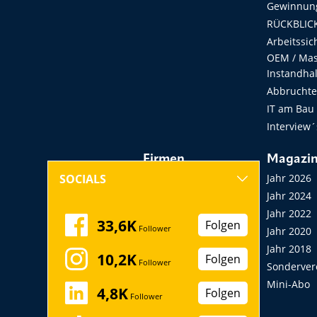
Gewinnung
RÜCKBLICK
Arbeitssic
OEM / Masc
Instandha
Abbruchtec
IT am Bau
Interview´
Firmen
Magazi
Hersteller, Händler,
Jahr 2026
SOCIALS
Vermieter
Jahr 2024
Messen, Seminare,
Jahr 2022
33,6K
Folgen
Follower
Kongresse
Jahr 2020
Verbände
Jahr 2018
10,2K
Folgen
Follower
Startup
Sonderver
Mini-Abo
4,8K
Folgen
Follower