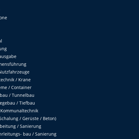
e
Zone
al
ung
ausgabe
mensführung
Nutzfahrzeuge
echnik / Krane
me / Container
fbau / Tunnelbau
egebau / Tiefbau
 Kommunaltechnik
chalung / Gerüste / Beton)
beitung / Sanierung
hrleitungs- bau / Sanierung