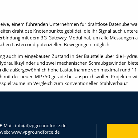
ceive, einem führenden Unternehmen für drahtlose Datenüberwa
ifen drahtlose Knotenpunkte gebildet, die ihr Signal auch untere
Verbindung mit dem 3G-Gateway-Modul hat, um alle Messungen aus
ischen Lasten und potenziellen Bewegungen möglich.
g auch im eingebauten Zustand in der Baustelle über die Hydrau
Hydraulikzylinder und zwei mechanischen Schraubgewinden bietet
u die außergewöhnlich hohe Lastaufnahme von maximal rund 11
ch mit der neuen MP750 gerade bei anspruchsvollen Projekten wie
sspielräume im Vergleich zum konventionellen Stahlverbau.t
E-Mail:
info(at)vpgroundforce.de
Web:
www.vpgroundforce.de