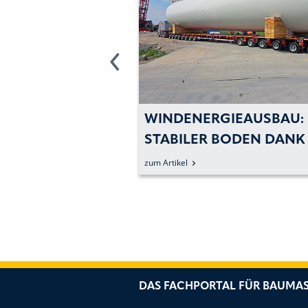
S VON VP TPA
WINDENERGIEAUSBAU:
RASSEN ZUR S
STABILER BODEN DANK
VENT-I
MOBILER STRASSEN
zum Artikel
KTUR
DAS FACHPORTAL FÜR BAUMAS