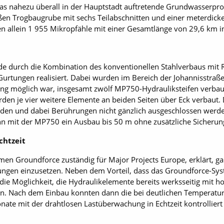
s nahezu überall in der Hauptstadt auftretende Grundwasserpr
ßen Trogbaugrube mit sechs Teilabschnitten und einer meterdick
n allein 1 955 Mikropfähle mit einer Gesamtlänge von 29,6 km i
e durch die Kombination des konventionellen Stahlverbaus mit
Gurtungen realisiert. Dabei wurden im Bereich der Johannisstra
g möglich war, insgesamt zwölf MP750-Hydrauliksteifen verbaut
den je vier weitere Elemente an beiden Seiten über Eck verbaut. 
rden und dabei Berührungen nicht gänzlich ausgeschlossen werde
nn mit der MP750 ein Ausbau bis 50 m ohne zusätzliche Sicheru
chtzeit
en Ground­force zuständig für Major Projects Europe, erklärt, g
fungen einzusetzen. Neben dem Vorteil, dass das Ground­force-S
m die Möglichkeit, die Hydraulikelemente bereits werksseitig mi
en. Nach dem Einbau konnten dann die bei deutlichen Temperatu
te mit der drahtlosen Lastüberwachung in Echtzeit kontrolliert