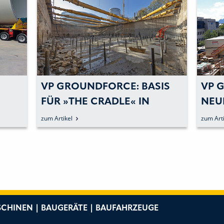
VP GROUNDFORCE: BASIS
VP 
FÜR »THE CRADLE« IN
NEU
DÜSSELDORF SICHERN
HYD
zum Artikel
zum Arti
GES
CHINEN | BAUGERÄTE | BAUFAHRZEUGE