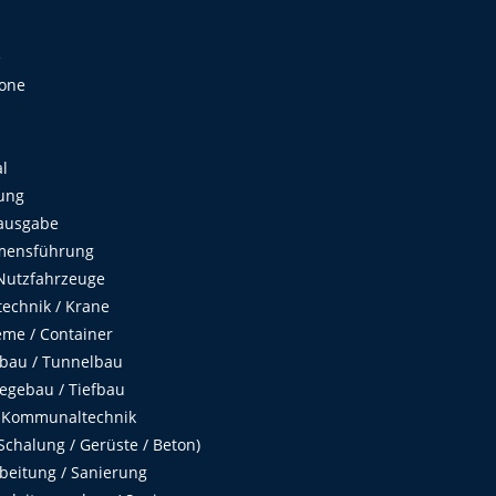
e
Zone
al
ung
ausgabe
mensführung
Nutzfahrzeuge
echnik / Krane
me / Container
fbau / Tunnelbau
egebau / Tiefbau
 Kommunaltechnik
chalung / Gerüste / Beton)
beitung / Sanierung