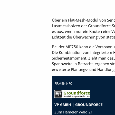
Über ein Flat-Mesh-Modul von Sen
Lastmessbolzen der Ground­force-Ste
es aus, wenn nur ein Knoten eine 
Echtzeit die Überwachung von stat
Bei der MP750 kann die Vorspannun
Die Kombination von integriertem 
Sicherheitsmoment. Zieht man daz
Spannweite in Betracht, ergeben si
erweiterte Planungs- und Handlung
FIRMENINFO
VP GMBH | GROUNDFORCE
Zum Hämeler Wald 21