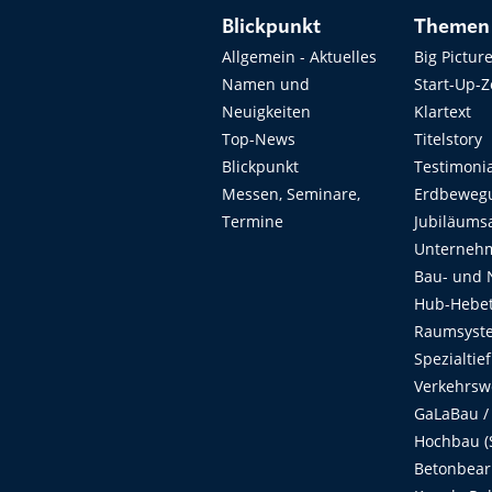
Blickpunkt
Themen
Allgemein - Aktuelles
Big Pictur
Namen und
Start-Up-
Neuigkeiten
Klartext
Top-News
Titelstory
Blickpunkt
Testimoni
Messen, Seminare,
Erdbeweg
Termine
Jubiläums
Unterneh
Bau- und 
Hub-Hebet
Raumsyste
Spezialtie
Verkehrsw
GaLaBau /
Hochbau (S
Betonbear