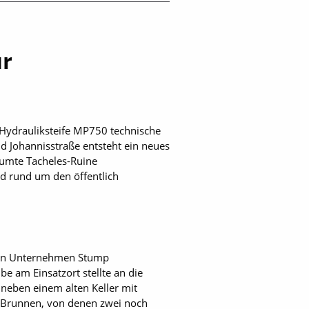
ür
e-Hydrauliksteife MP750 technische
d Johannisstraße entsteht ein neues
äumte Tacheles-Ruine
nd rund um den öffentlich
 den Unternehmen Stump
e am Einsatzort stellte an die
neben einem alten Keller mit
 Brunnen, von denen zwei noch