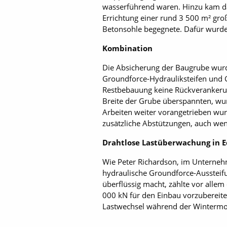
wasserführend waren. Hinzu kam da
Errichtung einer rund 3 500 m² gro
Betonsohle begegnete. Dafür wurde
Kombination
Die Absicherung der Baugrube wurd
Groundforce-Hydrauliksteifen und 
Restbebauung keine Rückverankerun
Breite der Grube überspannten, wur
Arbeiten weiter vorangetrieben wu
zusätzliche Abstützungen, auch we
Drahtlose Lastüberwachung in E
Wie Peter Richardson, im Unternehm
hydraulische Ground­force-Ausstei
überflüssig macht, zählte vor alle
000 kN für den Einbau vorzubereit
Lastwechsel während der Wintermona