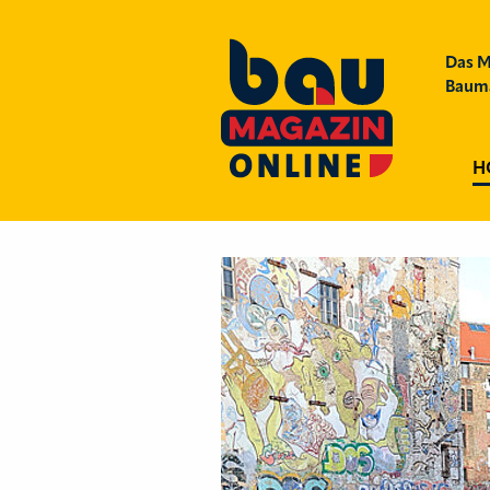
Das M
Bauma
H