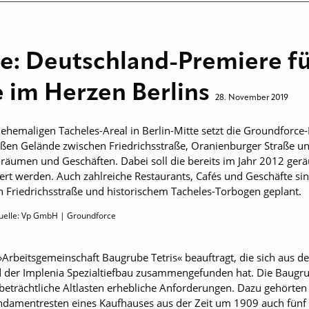
e: Deutschland-Premiere f
e im Herzen Berlins
28. November 2019
 ehemaligen Tacheles-Areal in Berlin-Mitte setzt die Groundforc
en Gelände zwischen Friedrichsstraße, Oranienburger Straße un
räumen und Geschäften. Dabei soll die bereits im Jahr 2012 ger
ert werden. Auch zahlreiche Restaurants, Cafés und Geschäfte si
 Friedrichsstraße und historischem Tacheles-Torbogen geplant.
uelle: Vp GmbH | Groundforce
»Arbeitsgemeinschaft Baugrube Tetris« beauftragt, die sich aus
d der Implenia Spezialtiefbau zusammengefunden hat. Die Baugrub
trächtliche Altlasten erhebliche Anforderungen. Dazu gehörten 
damentresten eines Kaufhauses aus der Zeit um 1909 auch fünf