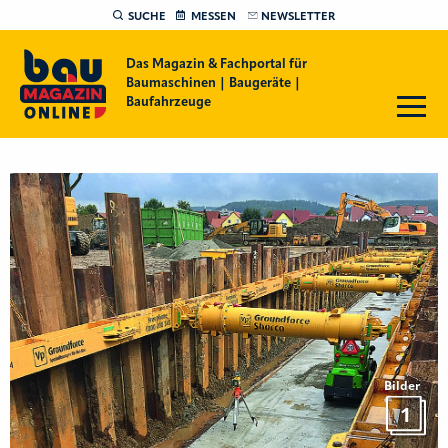
SUCHE
MESSEN
NEWSLETTER
Das Magazin & Fachportal für
Baumaschinen | Baugeräte |
Baufahrzeuge
Bilder
1