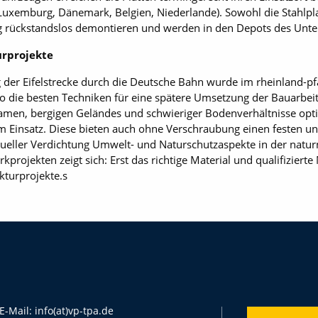
, Luxemburg, Dänemark, Belgien, Niederlande). Sowohl die Stahlpl
ng rückstandslos demontieren und werden in den Depots des Unt
turprojekte
er Eifelstrecke durch die Deutsche Bahn wurde im rheinland-pfä
 die besten Techniken für eine spätere Umsetzung der Bauarbei
amen, bergigen Geländes und schwieriger Bodenverhältnisse opt
um Einsatz. Diese bieten auch ohne Verschraubung einen festen 
ueller Verdichtung Umwelt- und Naturschutzaspekte in der natur
projekten zeigt sich: Erst das richtige Material und qualifizierte
kturprojekte.s
E-Mail:
info(at)vp-tpa.de