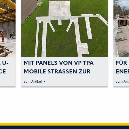
MIT PANELS VON VP TPA
FÜR EI
MOBILE STRASSEN ZUR S
ENERG
U
ICHEREN EVENT-I
zum Artikel
zum Artikel
NFRASTRUKTUR