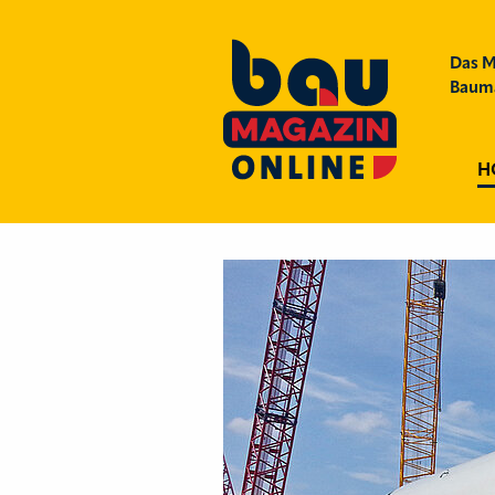
Das M
Bauma
H