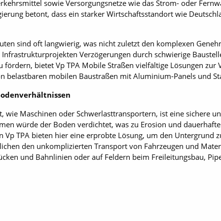
erkehrsmittel sowie Versorgungsnetze wie das Strom- oder Fernw
rung betont, dass ein starker Wirtschaftsstandort wie Deutschla
en sind oft langwierig, was nicht zuletzt den komplexen Gene
n Infrastrukturprojekten Verzögerungen durch schwierige Bauste
 fördern, bietet Vp TPA Mobile Straßen vielfältige Lösungen zur
von belastbaren mobilen Bau­straßen mit Aluminium-Panels und Sta
 Bodenverhältnissen
 wie Maschinen oder Schwerlasttransportern, ist eine sichere un
en würde der Boden verdichtet, was zu Erosion und dauerhafte
n Vp TPA bieten hier eine erprobte Lösung, um den Untergrund z
ichen den unkomplizierten Transport von ­Fahrzeugen und Materia
cken und Bahnlinien oder auf Feldern beim Freileitungsbau, Pip