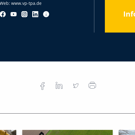
Web:
www.vp-tpa.de
Inf