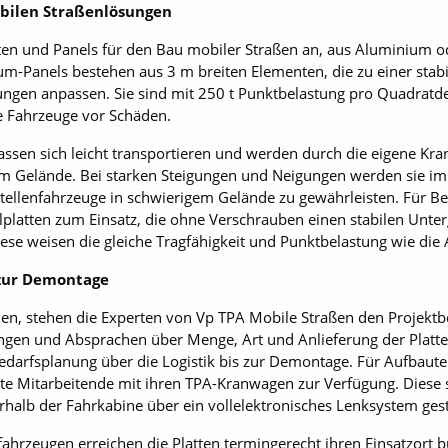
bilen Straßenlösungen
tten und Panels für den Bau mobiler Straßen an, aus Aluminium od
m-Panels bestehen aus 3 m breiten Elementen, die zu einer stab
gen anpassen. Sie sind mit 250 t Punktbelastung pro Quadratde
e Fahrzeuge vor Schäden.
lassen sich leicht transportieren und werden durch die eigene Kr
em Gelände. Bei starken Steigungen und Neigungen werden sie im
tellenfahrzeuge in schwierigem Gelände zu gewährleisten. Für B
latten zum Einsatz, die ohne Verschrauben einen stabilen Unter
iese weisen die gleiche Tragfähigkeit und Punktbelastung wie die
 zur Demontage
en, stehen die Experten von Vp TPA Mobile Straßen den Projektbet
gen und Absprachen über Menge, Art und Anlieferung der Platten
 Bedarfsplanung über die Logistik bis zur Demontage. Für Aufba
erte Mitarbeitende mit ihren TPA-Kran­wagen zur Verfügung. Dies
halb der Fahrkabine über ein vollelektronisches Lenksystem ges
fahrzeugen erreichen die Platten termingerecht ihren Einsatzort 