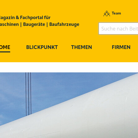
Team
agazin & Fachportal für
schinen | Baugeräte | Baufahrzeuge
OME
BLICKPUNKT
THEMEN
FIRMEN