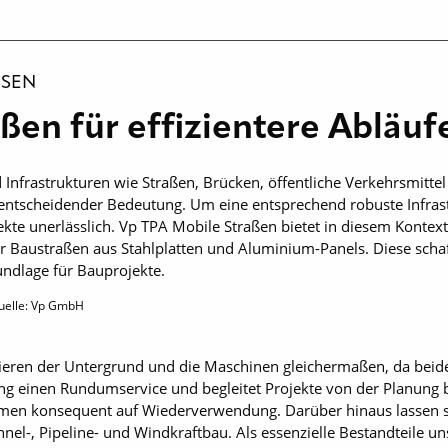
SEN
ßen für effizientere Abläu
 Infrastrukturen wie Straßen, Brücken, öffentliche Verkehrsmitte
entscheidender Bedeutung. Um eine entsprechend robuste Infrast
e unerlässlich. Vp TPA Mobile Straßen bietet in diesem Kontext f
Baustraßen aus Stahlplatten und Aluminium-Panels. Diese schaff
undlage für Bauprojekte.
uelle: Vp GmbH
itieren der Untergrund und die Maschinen gleichermaßen, da bei
 einen Rundumservice und begleitet Projekte von der Planung 
men konsequent auf Wiederverwendung. Darüber hinaus lassen sic
unnel-, Pipeline- und Windkraftbau. Als essenzielle Bestandteile 