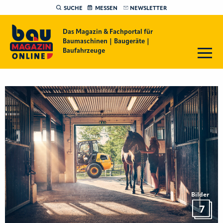
SUCHE
MESSEN
NEWSLETTER
Das Magazin & Fachportal für
Baumaschinen | Baugeräte |
Baufahrzeuge
Bilder
7