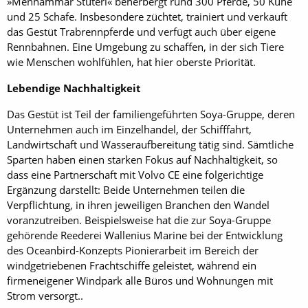
»Menhammar Stuteri« beherbergt rund 300 Pferde, 50 Kühe
und 25 Schafe. Insbesondere züchtet, trainiert und verkauft
das Gestüt Trabrennpferde und verfügt auch über eigene
Rennbahnen. Eine Umgebung zu schaffen, in der sich Tiere
wie Menschen wohlfühlen, hat hier oberste Priorität.
Lebendige Nachhaltigkeit
Das Gestüt ist Teil der familiengeführten Soya-Gruppe, deren
Unternehmen auch im Einzelhandel, der Schifffahrt,
Landwirtschaft und Wasseraufbereitung tätig sind. Sämtliche
Sparten haben einen starken Fokus auf Nachhaltigkeit, so
dass eine Partnerschaft mit Volvo CE eine folgerichtige
Ergänzung darstellt: Beide Unternehmen teilen die
Verpflichtung, in ihren jeweiligen Branchen den Wandel
voranzutreiben. Beispielsweise hat die zur Soya-Gruppe
gehörende Reederei Wallenius Marine bei der Entwicklung
des Oceanbird-Konzepts Pionierarbeit im Bereich der
windgetriebenen Frachtschiffe geleistet, während ein
firmeneigener Windpark alle Büros und Wohnungen mit
Strom versorgt..