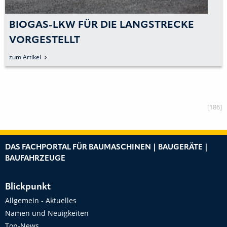
W FÜR DIE LANGSTRECKE
CELLCENTR
LLT
BEKENNEN 
WASSERST
zum Artikel
BRENNSTO
[186]
DAS FACHPORTAL FÜR BAUMASCHINEN | BAUGERÄTE |
BAUFAHRZEUGE
Blickpunkt
Allgemein - Aktuelles
Namen und Neuigkeiten
Top-News