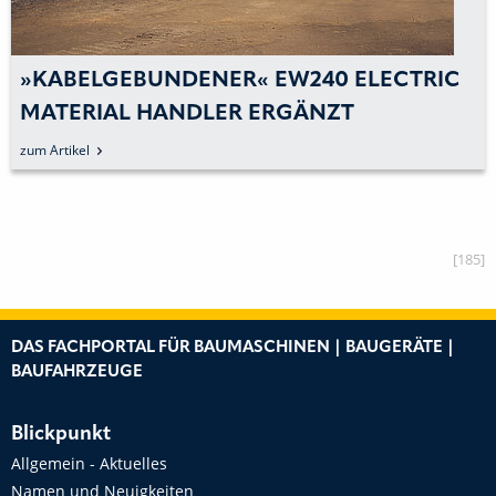
»KABELGEBUNDENER« EW240 ELECTRIC
MATERIAL HANDLER ERGÄNZT
PORTFOLIO AN BATTERIEELEKTRISCHEN
zum Artikel
MASCHINEN
[185]
DAS FACHPORTAL FÜR BAUMASCHINEN | BAUGERÄTE |
BAUFAHRZEUGE
Blickpunkt
Allgemein - Aktuelles
Namen und Neuigkeiten