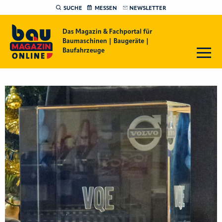
SUCHE
MESSEN
NEWSLETTER
Das Magazin & Fachportal für
Baumaschinen | Baugeräte |
Baufahrzeuge