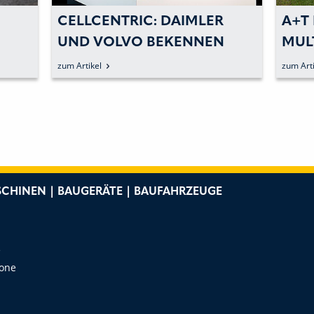
CELLCENTRIC: DAIMLER
A+T
UND VOLVO BEKENNEN
MUL
SICH ZUR
HAN
zum Artikel
zum Arti
WASSERSTOFFBASIERTEN
BRENNSTOFFZELLE
CHINEN | BAUGERÄTE | BAUFAHRZEUGE
e
Zone