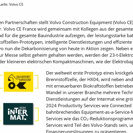
uelle: Volvo CE
n Partnerschaften stellt Volvo Construction Equipment (Volvo CE)
r. Volvo CE France wird gemeinsam mit Kollegen aus der gesamt
für die gesamte Bauindustrie aufzeigen, der leistungsstarke ba
toffzellen-Prototypen, intelligente Dienstleistungen und effizien
o nun die Dekarbonisierung von heute in Aktion zeigen. Neben 
zur Messe selbst geheim gehalten werden, werden der 23-t-Elekt
der kleineren elektrischen Kompaktmaschinen, wie der Elektrobag
Der weltweit erste Prototyp eines knickge
Brennstoffzelle, der HX04, wird neben and
mit erneuerbaren Biokraftstoffen betriebe
Wandel in unserer Branche mehrere Techno
Dienstleistungen auf der Intermat eine grö
2024 Productivity Services wie Connected
bahnbrechendes Equipment-as-a-Service-M
Services wie das CO₂-Reduktionsprogramm 
Services wird Teil des Volvo-Stands sein, 
Finanzierungslösungen zu präsentieren.