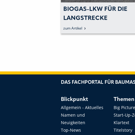
BUNDENER«
BIOGAS-LKW FÜR DIE
CTRIC MATERIAL
LANGSTRECKE
ERGÄNZT
VORGESTELLT
zum Artikel
O AN
LEKTRISCHEN
EN
DAS FACHPORTAL FÜR BAUMAS
Blickpunkt
Themen
Allgemein - Aktuelles
Big Pictur
Namen und
Start-Up-
Neuigkeiten
Klartext
Top-News
Titelstory