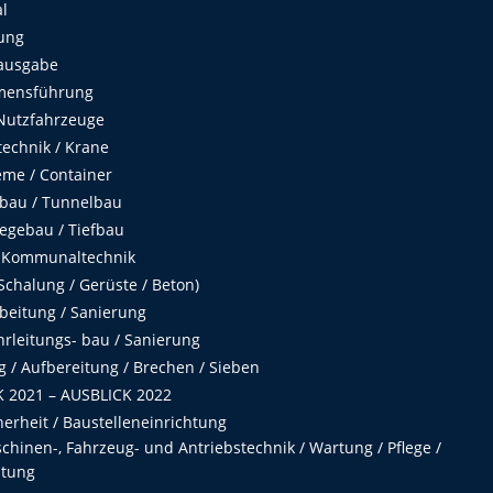
al
ung
ausgabe
mensführung
Nutzfahrzeuge
echnik / Krane
me / Container
fbau / Tunnelbau
egebau / Tiefbau
 Kommunaltechnik
chalung / Gerüste / Beton)
beitung / Sanierung
hrleitungs- bau / Sanierung
 / Aufbereitung / Brechen / Sieben
 2021 – AUSBLICK 2022
herheit / Baustelleneinrichtung
hinen-, Fahrzeug- und Antriebstechnik / Wartung / Pflege /
ltung