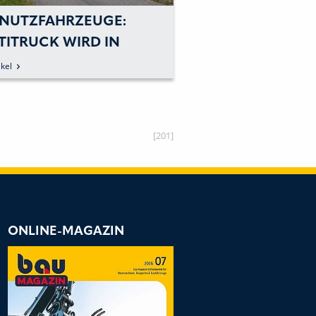
 NUTZFAHRZEUGE:
DER NEUE, STARR
TITRUCK WIRD IN
TONNEN-MULDEN
NOVER VORGESTELLT
R100E VON VOLV
kel
zum Artikel
[201]
ONLINE-MAGAZIN