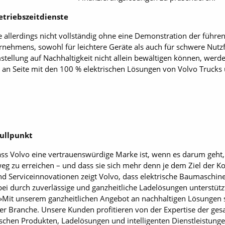
Betriebszeitdienste
e allerdings nicht vollständig ohne eine Demonstration der führ
nehmens, sowohl für leichtere Geräte als auch für schwere Nutz
tellung auf Nachhaltigkeit nicht allein bewältigen können, werd
e an Seite mit den 100 % elektrischen Lösungen von Volvo Trucks 
ullpunkt
 dass Volvo eine vertrauenswürdige Marke ist, wenn es darum geht
g zu erreichen – und dass sie sich mehr denn je dem Ziel der Koh
und Serviceinnovationen zeigt Volvo, dass elektrische Baumaschin
 durch zuverlässige und ganzheitliche Ladelösungen unterstütz
 »Mit unserem ganzheitlichen Angebot an nachhaltigen Lösungen s
r Branche. Unsere Kunden profitieren von der Expertise der ges
schen Produkten, Ladelösungen und intelligenten Dienstleistunge