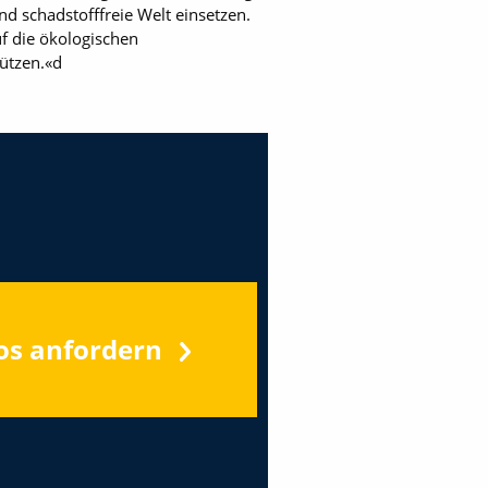
nd schadstofffreie Welt einsetzen.
f die ökologischen
ützen.«d
os anfordern