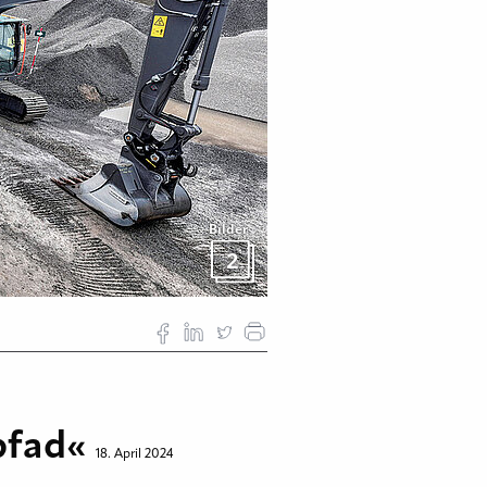
Bilder
2
spfad«
18. April 2024