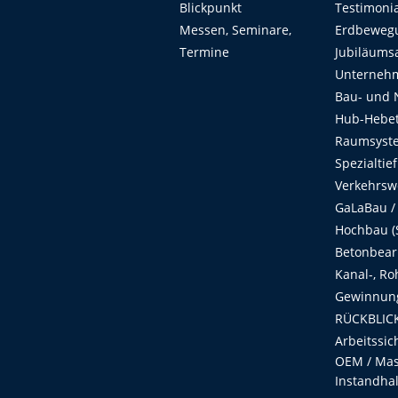
Blickpunkt
Testimoni
Messen, Seminare,
Erdbeweg
Termine
Jubiläums
Unterneh
Bau- und 
Hub-Hebet
Raumsyste
Spezialtie
Verkehrsw
GaLaBau /
Hochbau (S
Betonbear
Kanal-, Ro
Gewinnung
RÜCKBLICK
Arbeitssic
OEM / Masc
Instandha