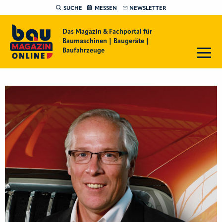
SUCHE
MESSEN
NEWSLETTER
Das Magazin & Fachportal für
Baumaschinen | Baugeräte |
Baufahrzeuge