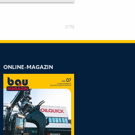
CHT UNTER
ELEKTRO-LKW
JAHRESWERT
VORGESTELLT
[175]
ONLINE-MAGAZIN