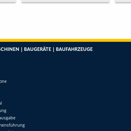
LEKTRO-LKW
LEI
VOR
CHINEN | BAUGERÄTE | BAUFAHRZEUGE
e
Zone
al
ung
ausgabe
mensführung