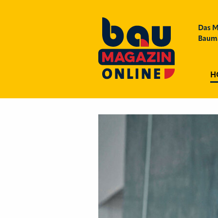
Das M
Bauma
H