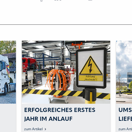
ERFOLGREICHES ERSTES
UMS
JAHR IM ANLAUF
LIE
ZUM GROSSSERIEN-E
ERS
zum Artikel
zum Arti