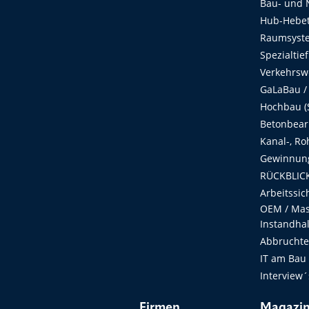
Bau- und 
Hub-Hebet
Raumsyste
Spezialtie
Verkehrsw
GaLaBau /
Hochbau (S
Betonbear
Kanal-, Ro
Gewinnung
RÜCKBLICK
Arbeitssic
OEM / Masc
Instandha
Abbruchtec
IT am Bau
Interview´
Firmen
Magazi