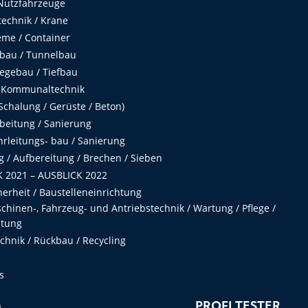
Nutzfahrzeuge
echnik / Krane
me / Container
fbau / Tunnelbau
egebau / Tiefbau
 Kommunaltechnik
chalung / Gerüste / Beton)
beitung / Sanierung
hrleitungs- bau / Sanierung
 / Aufbereitung / Brechen / Sieben
 2021 – AUSBLICK 2022
herheit / Baustelleneinrichtung
hinen-, Fahrzeug- und Antriebstechnik / Wartung / Pflege /
ltung
hnik / Rückbau / Recycling
s
n
PROFI TESTER