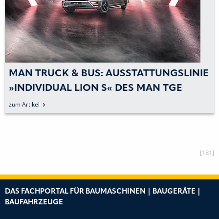
MAN TRUCK & BUS: AUSSTATTUNGSLINIE
»INDIVIDUAL LION S« DES MAN TGE
ENTSTEHT AM NEUEN
zum Artikel
PRODUKTIONSSTANDORT
[181]
DAS FACHPORTAL FÜR BAUMASCHINEN | BAUGERÄTE |
BAUFAHRZEUGE