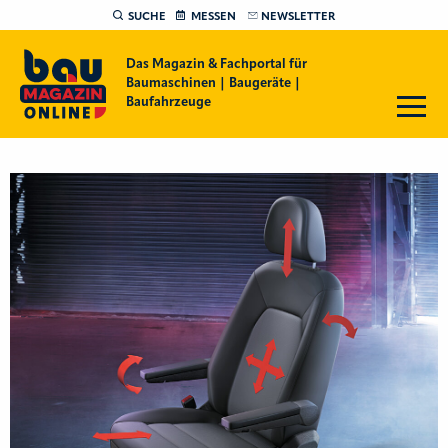
SUCHE
MESSEN
NEWSLETTER
Das Magazin & Fachportal für
Baumaschinen | Baugeräte |
Baufahrzeuge