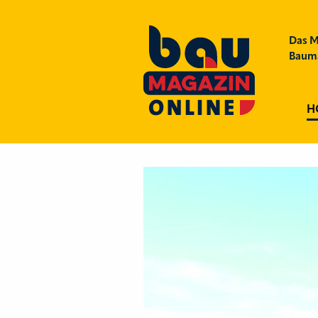
Das M
Bauma
H