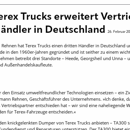
erex Trucks erweitert Vertr
ändler in Deutschland
26. Februar 2
 Rehnen hat Terex Trucks einen dritten Händler in Deutschland 
 in den 1960er-Jahren gegründet und ist seither zu einem wicht
hmen betreibt drei Standorte – Heede, Georgsheil und Unna – un
nd Außenhandelskaufleute.
 den Einsatz umweltfreundlicher Technologien einsetzen – ein Zie
ann Rehnen, Geschäftsführer des Unternehmens. »Ich denke, dass
 Vertriebspartner entschieden hat – wir sind eine naheliegende W
en für Terex-Fahrzeuge entscheiden.«
den knickgelenkten Dumper von Terex Trucks anbieten – TA300 
 Kundendienst und Reparaturen unterstützen. Der TA300 bietet ei