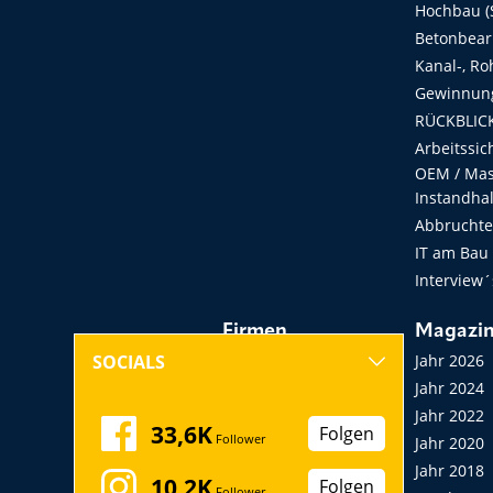
Hochbau (S
Betonbear
Kanal-, Ro
Gewinnung
RÜCKBLICK
Arbeitssic
OEM / Masc
Instandha
Abbruchtec
IT am Bau
Interview´
Firmen
Magazi
Hersteller, Händler,
Jahr 2026
SOCIALS
Vermieter
Jahr 2024
Messen, Seminare,
Jahr 2022
33,6K
Folgen
Follower
Kongresse
Jahr 2020
Verbände
Jahr 2018
10,2K
Folgen
Follower