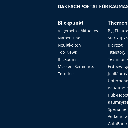
DAS FACHPORTAL FÜR BAUMAS
Blickpunkt
Themen
Allgemein - Aktuelles
Big Pictur
Namen und
Start-Up-
Neuigkeiten
Klartext
Top-News
Titelstory
Blickpunkt
Testimoni
Messen, Seminare,
Erdbeweg
Termine
Jubiläums
Unterneh
Bau- und 
Hub-Hebet
Raumsyste
Spezialtie
Verkehrsw
GaLaBau /