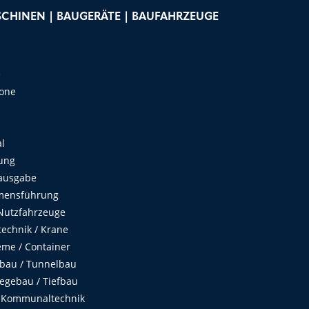
CHINEN | BAUGERÄTE | BAUFAHRZEUGE
e
Zone
al
ung
ausgabe
mensführung
Nutzfahrzeuge
echnik / Krane
me / Container
fbau / Tunnelbau
egebau / Tiefbau
 Kommunaltechnik