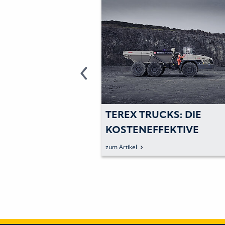
 VON TEREX
TEREX TRUCKS: DIE
RD IN
KOSTENEFFEKTIVE
AND ZUM
PRODUKTION IM BLICK
zum Artikel
EBLING