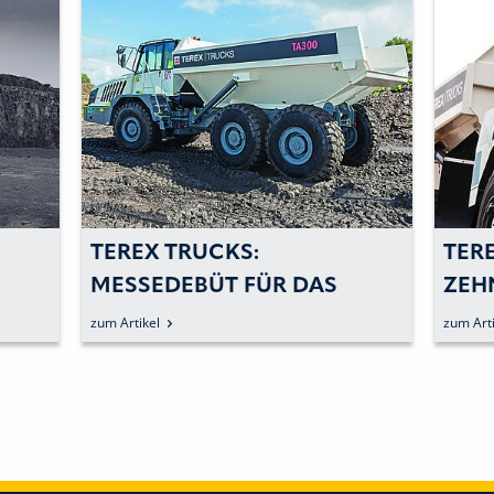
TEREX TRUCKS:
TERE
MESSEDEBÜT FÜR DAS
ZEH
FACELIFT
KRA
zum Artikel
zum Arti
ENT