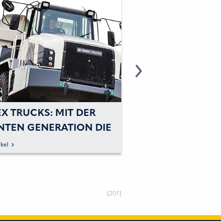
X TRUCKS: MIT DER
TEREX TRUCKS: M
NTEN GENERATION DIE
TONNER ZUR ST
FTSTOFFEFFIZIENZ
kel
zum Artikel
SCHEIDEND IM BLICK
[201]