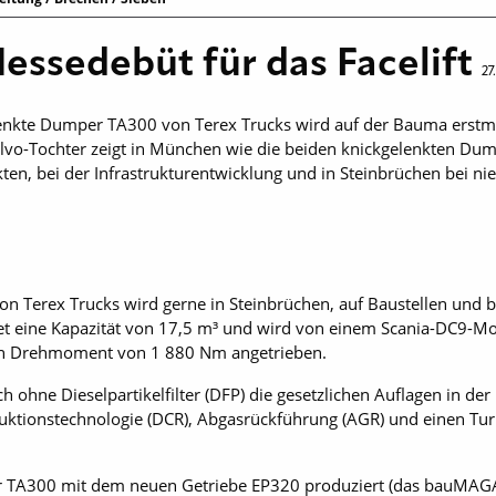
Messedebüt für das Facelift
27
lenkte Dumper TA300 von Terex Trucks wird auf der Bauma erstma
olvo-Tochter zeigt in München wie die beiden knickgelenkten D
en, bei der Infrastrukturentwicklung und in Steinbrüchen bei ni
 Terex Trucks wird gerne in Steinbrüchen, auf Baustellen und be
ietet eine Kapazität von 17,5 m³ und wird von einem Scania-DC9-M
en Drehmoment von 1 880 Nm angetrieben.
h ohne Dieselpartikelfilter (DFP) die gesetzlichen Auflagen in d
eduktionstechnologie (DCR), Abgasrückführung (AGR) und einen Tu
TA300 mit dem neuen Getriebe EP320 produziert (das bau­MAGAZ