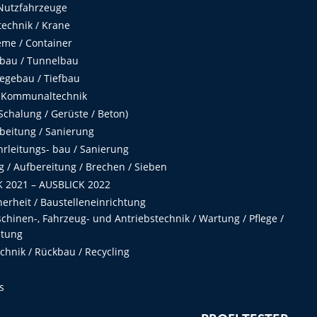
Nutzfahrzeuge
echnik / Krane
me / Container
fbau / Tunnelbau
egebau / Tiefbau
 Kommunaltechnik
chalung / Gerüste / Beton)
beitung / Sanierung
hrleitungs- bau / Sanierung
 / Aufbereitung / Brechen / Sieben
 2021 – AUSBLICK 2022
herheit / Baustelleneinrichtung
hinen-, Fahrzeug- und Antriebstechnik / Wartung / Pflege /
ltung
hnik / Rückbau / Recycling
s