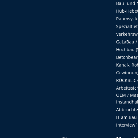
Bau- und 
Hub-Hebet
Raumsyste
Spezialtie
Verkehrsw
GaLaBau /
Hochbau (S
Betonbear
Kanal-, Ro
Gewinnung
RÜCKBLICK
Arbeitssic
OEM / Masc
Instandha
Abbruchtec
IT am Bau
Interview´