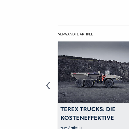
VERWANDTE ARTIKEL
 VON TEREX
TEREX TRUCKS: DIE
RD IN
KOSTENEFFEKTIVE
AND ZUM
PRODUKTION IM BLICK
zum Artikel