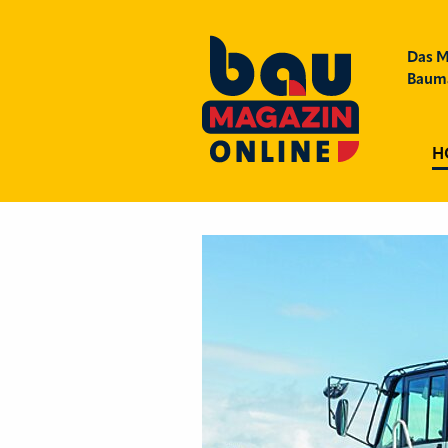
Das M
Bauma
H