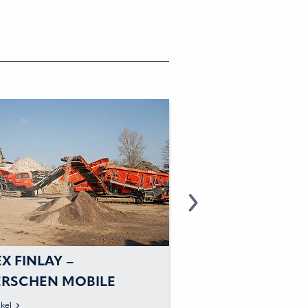
X FINLAY –
TEREX TRUCKS: M
RSCHEN MOBILE
ZEHNTEN GENERA
BEREITUNG:
KRAFTSTOFFEFFI
kel
zum Artikel