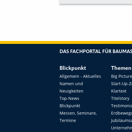
EBLING
DAS FACHPORTAL FÜR BAUMAS
Blickpunkt
Themen
Allgemein - Aktuelles
Big Pictur
Namen und
Start-Up-
Neuigkeiten
Klartext
Top-News
Titelstory
Blickpunkt
Testimoni
Messen, Seminare,
Erdbeweg
Termine
Jubiläums
Unterneh