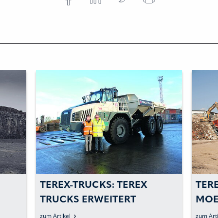
TEREX-TRUCKS: TEREX
TERE
TRUCKS ERWEITERT
MOE
VERTRIEBSNETZ MIT EINEM
AUF
zum Artikel
zum Arti