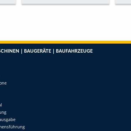
NEUEN HÄNDLER IN
LEI
DEUTSCHLAND
EINS
VER
CHINEN | BAUGERÄTE | BAUFAHRZEUGE
e
Zone
al
ung
ausgabe
mensführung