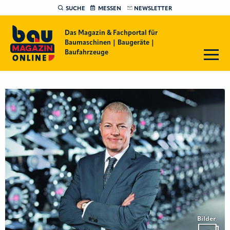
SUCHE
MESSEN
NEWSLETTER
Das Magazin & Fachportal für
Baumaschinen | Baugeräte |
Baufahrzeuge
Bilder