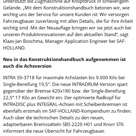
unterstützt die Zugmaschine auf Knopfdruck in schwierigem
Gelände. „Mit dem Konstruktionshandbuch betonen wir, wie
wichtig uns der Service für unsere Kunden ist: Wir versorgen
Fahrzeugbauer zuverlässig mit allen Details, die für ihre Arbeit
wichtig sind. Mit der Neuauflage bringen wir sie jetzt auch bei
unseren Produktinnovationen auf den aktuellen Stand“, sagt
Klaas-Jan Boschma, Manager Application Engineer bei SAF-
HOLLAND.
Neu in das Konstruktionshandbuch aufgenommen ist
auch die Achsversion
INTRA S9-3718 für maximale Achslasten bis 9.000 Kilo bei
Single-Bereifung 19,5‘‘. Die neue INTRADRUM-Version spart
gegenüber der Bremse 420x180 bzw. der Single-Bereifung
22,5“ 17 Kilo an Gewicht ein. Der optimierte Radkopf für
INTRADISC plus INTEGRAL-Achsen mit Scheibenbremsen ist
ebenfalls erstmals im SAF-HOLLAND-Kompendium zu finden.
Auch über die technischen Details zu den neuen,
adaptierbaren Bremssätteln SBS 2220 H01 und Knorr ST6
informiert die neue Übersicht für Fahrzeugbauer.