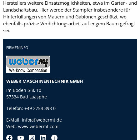
Herstellers weitere Einsatzmöglichkeiten, etwa im Garten- und
Landschaftsbau. Hier werde der Stampfer insbesondere für
Hinterfüllungen von Mauern und Gabionen geschätzt, wo
ebenfalls präzise Verdichtungsarbeit auf engem Raum gefragt
sei.
FIRMENINFO
WEBER MASCHINENTECHNIK GMBH
Im Boden 5-8, 10
57334 Bad Laasphe
Telefon:
+49 2754 398 0
E-Mail:
info(at)webermt.de
Web:
www.webermt.com