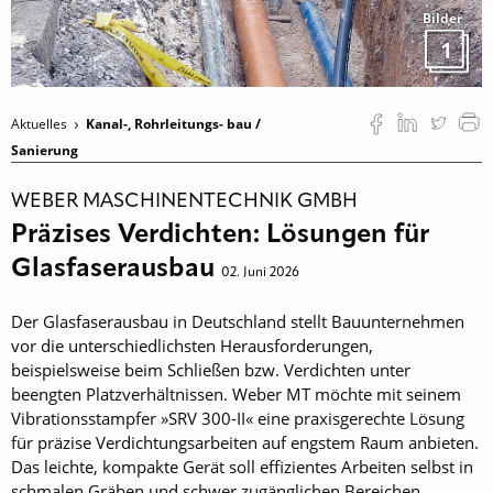
Bilder
1
Aktuelles
Kanal-, Rohrleitungs- bau /
Sanierung
WEBER MASCHINENTECHNIK GMBH
Präzises Verdichten: Lösungen für
Glasfaserausbau
02. Juni 2026
Der Glasfaserausbau in Deutschland stellt Bauunternehmen
vor die unterschiedlichsten Herausforderungen,
beispielsweise beim Schließen bzw. Verdichten unter
beengten Platzverhältnissen. Weber MT möchte mit seinem
Vibrationsstampfer »SRV 300-II« eine praxisgerechte Lösung
für präzise Verdichtungsarbeiten auf engstem Raum anbieten.
Das leichte, kompakte Gerät soll effizientes Arbeiten selbst in
schmalen Gräben und schwer zugänglichen Bereichen