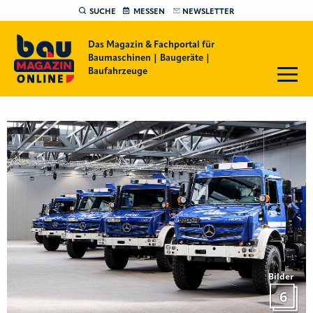
SUCHE
MESSEN
NEWSLETTER
Das Magazin & Fachportal für
Baumaschinen | Baugeräte |
Baufahrzeuge
Bilder
6