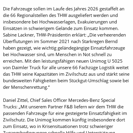
Die Fahrzeuge sollen im Laufe des Jahres 2026 gestaffelt an
die 66 Regionalstellen des THW ausgeliefert werden und
insbesondere bei Hochwasserlagen, Evakuierungen und
Einsätzen in schwierigem Gelände zum Einsatz kommen.
Sabine Lackner, THW-Präsidentin erklärt: „Die verheerenden
Überflutungen im Sommer 2021 nach Starkregen Bernd
haben gezeigt, wie wichtig geländegängige Einsatzfahrzeuge
bei Hochwasser sind, um Menschen in Not schnell zu
erreichen. Mit den leistungsfähigen neuen Unimog U 5025
von Daimler Truck für alle unsere 66 Fachzüge Logistik weitet
das THW seine Kapazitäten im Zivilschutz aus und stärkt seine
bundesweiten Fähigkeiten beim Stückgut-Umschlag sowie bei
der Menschenrettung.“
Daniel Zittel, Chief Sales Officer Mercedes-Benz Special
Trucks: „Mit unserem Partner F&B liefern wir dem THW die
passenden Fahrzeuge für eine gesteigerte Einsatzfähigkeit im
Zivilschutz. Die Unimog kommen künftig insbesondere dort
zum Einsatz, wo in Krisensituationen trotz schwieriger
Zugangsbedingungen schnelle Hilfe und Unterstützung