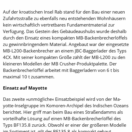
Auf der kroatischen Insel Rab stand für den Bau einer neuen
Zufahrtsstraße zu ebenfalls neu entstehenden Wohnhäusern
kein wirtschaftlich vertretbares Fundamentmaterial zur
Verfügung. Das Gestein des Gebäudeaushubs wurde deshalb
durch den Einsatz eines kompakten MB-Backenbrecherlöffels
zu gewinnbringendem Material. Angebaut war der eingesetzte
MB-L200-Backenbrecher an einem JBC-Baggerlader des Typs
4CX. Mit seiner kompakten Größe zählt der MB-L200 zu den
kleineren Modellen der MB Crusher-Produktpalette. Der
Backenbrecherlöffel arbeitet mit Baggerladern von 6 t bis
maximal 10 t zusammen.
Einsatz auf Mayotte
Das zweite »unmögliche« Einsatzbeispiel wird von der Ma­
yotte-Inselgruppe im Komoren-Archipel des Indischen Ozeans
berichtet. Hier griff man beim Bau eines Straßendamms als
vorteilhafte Lösung auf einen MB-Backenbrecherlöffel des
Typs BF135.8 zurück. Obwohl er einer der größeren Modelle
im Sortiment ist, gilt der BF135.8 als kompakt gebaut,