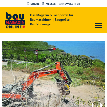
SUCHE
MESSEN
NEWSLETTER
Das Magazin & Fachportal für
Baumaschinen | Baugeräte |
Baufahrzeuge
Bilder