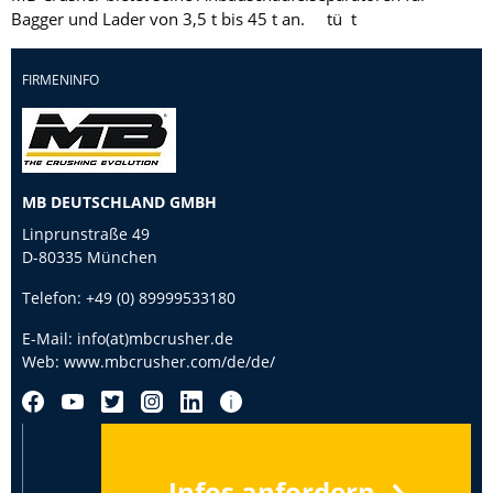
Bagger und Lader von 3,5 t bis 45 t an. tü t
FIRMENINFO
MB DEUTSCHLAND GMBH
Linprunstraße 49
D-80335 München
Telefon:
+49 (0) 89999533180
E-Mail:
info(at)mbcrusher.de
Web:
www.mbcrusher.com/de/de/
Infos anfordern