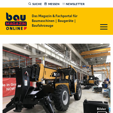
SUCHE
MESSEN
NEWSLETTER
Das Magazin & Fachportal für
Baumaschinen | Baugeräte |
Baufahrzeuge
Bilder