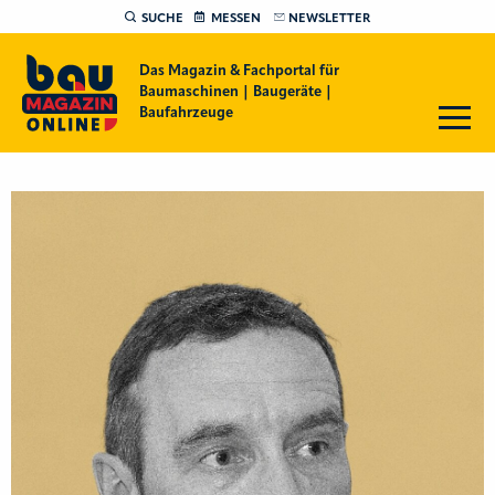
SUCHE
MESSEN
NEWSLETTER
Das Magazin & Fachportal für
Baumaschinen | Baugeräte |
Baufahrzeuge