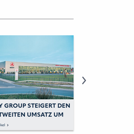
Y GROUP STEIGERT DEN
SANY: IN EINE N
TWEITEN UMSATZ UM
KLASSE DURCHS
 PROZENT
kel
zum Artikel