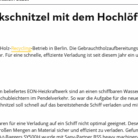
schnitzel mit dem Hochlöf
 Holz-
Recycling
-Betrieb in Berlin. Die Gebrauchtholzaufbereitun
hr. Für eine schnelle, effiziente Verladung ist seit diesem Jahr 
in beliefertes EON-Heizkraftwerk sind an einen schiffbaren Was
hubleichtern im Pendelverkehr. So war die Aufgabe für die neue 
itzel soll schnell auf das bereitstehende Schiff verladen und mit
aren für eine Verladung auf ein Schiff nicht optimal geeignet. D
roßen Mengen an Material sicher und effizient zu verladen. Gef
50-t-Baggers SY500H wurde mit Sany-Partner BSS heavy machinery 