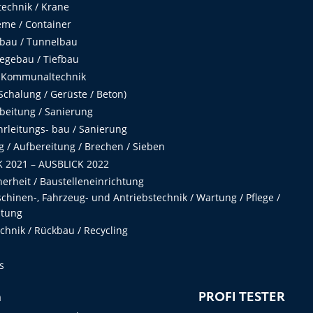
echnik / Krane
me / Container
fbau / Tunnelbau
egebau / Tiefbau
 Kommunaltechnik
chalung / Gerüste / Beton)
beitung / Sanierung
hrleitungs- bau / Sanierung
 / Aufbereitung / Brechen / Sieben
 2021 – AUSBLICK 2022
herheit / Baustelleneinrichtung
hinen-, Fahrzeug- und Antriebstechnik / Wartung / Pflege /
ltung
hnik / Rückbau / Recycling
s
n
PROFI TESTER