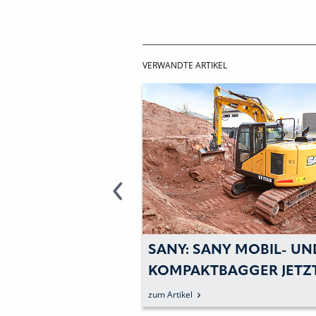
VERWANDTE ARTIKEL
ERMANY – SANY-
SANY: SANY MOBIL- UN
RTIGT
KOMPAKTBAGGER JETZ
ADER FÜR USA
MIT STUFE V
zum Artikel