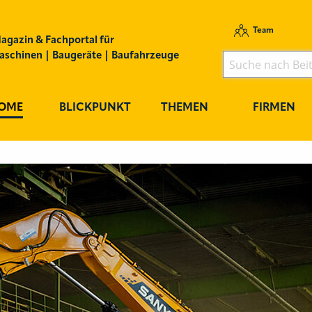
Team
agazin & Fachportal für
schinen | Baugeräte | Baufahrzeuge
OME
BLICKPUNKT
THEMEN
FIRMEN