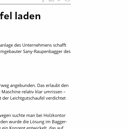
fel laden
gsanlage des Unternehmens schafft
ein umgebauter Sany-Raupenbagger des
serweg angebunden. Das erlaubt den
Maschine relativ klar umrissen –
 der Leichtgutschaufel verdichtet
eswegen suchte man bei Holzkontor
unden wurde die Lösung im Bagger-
ein Konzept entwickelt, das auf