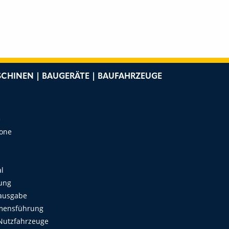
CHINEN | BAUGERÄTE | BAUFAHRZEUGE
e
Zone
al
ung
ausgabe
mensführung
Nutzfahrzeuge