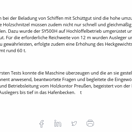
n bei der Beladung von Schiffen mit Schüttgut sind die hohe um
ie Holzschnitzel müssen zudem nicht nur schnell und gleichmäßig 
en. Dazu wurde der SY500H auf Hochlöffelbetrieb umgerüstet un
t. Für die erforderliche Reichweite von 12 m wurden Ausleger und 
zu gewährleisten, erfolgte zudem eine Erhöhung des Heckgewichts.
mt rund 60 t.
sten Tests konnte die Maschine überzeugen und die an sie gestel
ent anwesend, beantwortete Fragen und begleitete die Eingewö
nd Betriebsleitung vom Holzkontor Preußen, begeistert von der 
Auslegers bis tief in das Hafenbecken. t