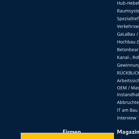
Hub-Hebet
Raumsyste
Spezialtie
Verkehrsw
GaLaBau /
Hochbau (S
Betonbear
Kanal-, Ro
Gewinnung
RÜCKBLICK
Arbeitssic
OEM / Masc
Instandha
Abbruchtec
IT am Bau
Interview´
Firmen
Magazi