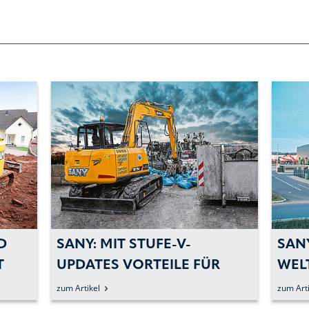
D
SANY: MIT STUFE-V-
SAN
T
UPDATES VORTEILE FÜR
WEL
UMWELT UND ANWENDER
31,3
zum Artikel
zum Arti
BIETEN