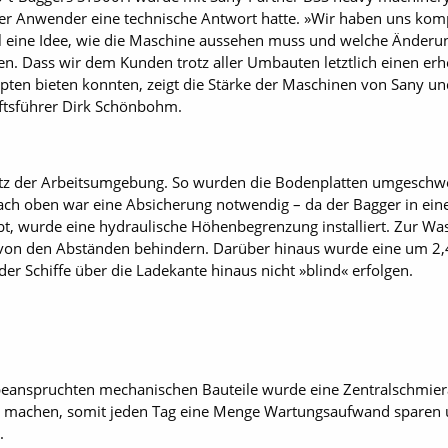
 Anwender eine technische Antwort hatte. »Wir haben uns komple
ell eine Idee, wie die Maschine aussehen muss und welche Änder
. Dass wir dem Kunden trotz aller Umbauten letztlich einen erhe
en bieten konnten, zeigt die Stärke der Maschinen von Sany und 
äftsführer Dirk Schönbohm.
z der Arbeitsumgebung. So wurden die Bodenplatten umgeschwe
h oben war eine Absicherung notwendig – da der Bagger in einer
, wurde eine hydraulische Höhenbegrenzung installiert. Zur Wass
s von den Abständen behindern. Darüber hinaus wurde eine um 2,
r Schiffe über die Ladekante hinaus nicht »blind« erfolgen.
beanspruchten mechanischen Bauteile wurde eine Zentralschmiera
g machen, somit jeden Tag eine Menge Wartungsaufwand sparen 
.