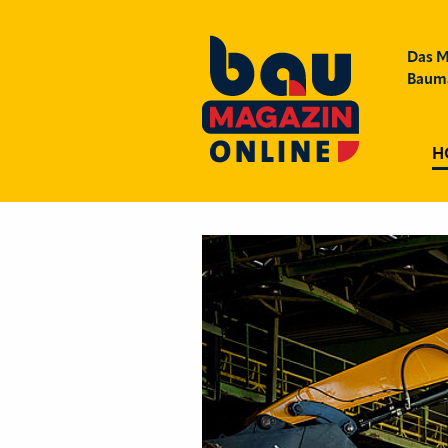
Das M
Bauma
H