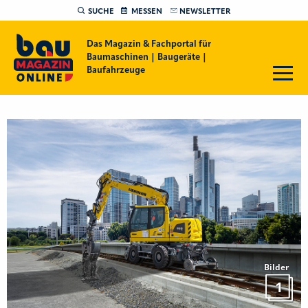
SUCHE
MESSEN
NEWSLETTER
Das Magazin & Fachportal für
Baumaschinen | Baugeräte |
Baufahrzeuge
Bilder
1