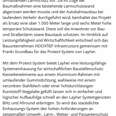
umfassenden Lärmschutz vor. Da im Zuge der
Baumaßnahmen eine bestehende Lärmschutzwand
abgerissen werden musste und der Autobahnausbau bei
laufendem Verkehr durchgeführt wird, beinhaltet das Projekt
als Ersatz eine über 1.000 Meter lange und sechs Meter hohe
temporäre Schutzwand. Diese soll die Anwohner vor Bau-
und Straßenlärm sowie Baustaub schützen. Im Hinblick auf
Leistungsfähigkeit und Wirtschaftlichkeit entschied sich das
Bauunternehmen HOCHTIEF Infrastructure gemeinsam mit
Franki Grundbau für das Protect-System von Layher.
Mit dem Protect-System bietet Layher eine leistungsfähige
Systemeinhausung für wirtschaftlichen Baustellenschutz:
Kassettenelemente aus einem Aluminium-Rahmen mit
umlaufender Gummidichtung, wahlweise mit einem
verzinkten Stahlblech oder einer lichtdurchlässigen
Kunststoff-Stegplatte gefüllt lassen sich in einfacher und
logischer Aufbaufolge schnell an den Layher Systemgerüsten
Blitz und Allround anbringen. So wird das staubdichte
Einhausungs-System den hohen Anforderungen an
zeitgemäßen Umwelt-, Lärm-, Wetter- und Passantenschutz