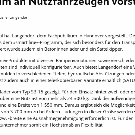
um an Nutzfahrzeugen vors
uelle: Langendorf
al hat Langendorf dem Fachpublikum in Hannover vorgestellt. Der 
us dem »smart line«-Programm, der sich besonders für den Transp
ert wurde zudem ein Beton­innen­lader und ein Sattelkipper.
ne«-Produkte mit diversen Rampenvariationen sowie verschieden
n sind individuell konfigurierbar. Auch bietet Langendorf eine Vi
ulden in verschiedenen Tiefen, hydraulische Abstützungen oder
t zudem auch in einer teleskopierbaren Variante erhältlich (SATÜ
nlader vom Typ SB-15 gezeigt. Für den Einsatz hinter zwei- oder
 über eine Nutzlast von mehr als 24 300 kg. Dank der aufwendig
d eine Breite von 1 550 mm. Daraus ergibt sich die Möglichkeit
 von 3 700 mm zu befördern. Ladungen in dieser Größe werden so
. -breite eine Ausnahmegenehmigung erforderlich ist. Für den Fl
tunternehmer somit ein Höchstmaß an Flexibilität.