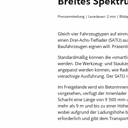
Breites Spektr
Pressemitteilung | Lesedauer:
2
min | Bildq
Gleich vier Fahrzeugtypen auf einm
einen Drei-Achs-Tieflader (SATÜ) a
Baufahrzeugen eignen will. Präsenti
Standardmäßig können die »smartli
werden. Die Werkzeug- und Staukäste
angepasst werden können, wie Radm
vierachsige Ausführung. Der SATÜ is
Im Freigelände wird ein Beton­inne
vorgesehen, verfügt der Innenlader
Schacht eine Länge von 9 500 mm un
mehr als 9 m und bis zu einer Höhe
wobei aufgrund der Ladungshöhe bzw
erforderlich und gibt dem Transpor