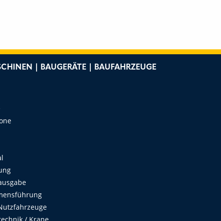
CHINEN | BAUGERÄTE | BAUFAHRZEUGE
e
Zone
al
ung
ausgabe
mensführung
Nutzfahrzeuge
echnik / Krane