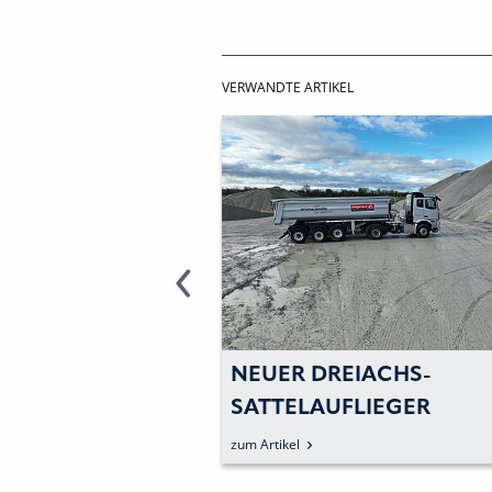
VERWANDTE ARTIKEL
XIBILITÄT UND
NEUER DREIACHS-
ERFÜGBARKEIT
SATTELAUFLIEGER
«
zum Artikel