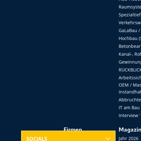
Raumsyste
Spezialtie
Verkehrsw
GaLaBau /
Hochbau (S
Betonbear
Kanal-, Ro
Gewinnung
RÜCKBLICK
Arbeitssic
OEM / Masc
Instandha
Abbruchtec
IT am Bau
Interview´
Firmen
Magazi
Hersteller, Händler,
Jahr 2026
SOCIALS