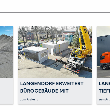
LANGENDORF ERWEITERT
LAN
BÜROGEBÄUDE MIT
TIEF
CONTAINERN, BIS NEUES
zum Artikel
zum Arti
WERK GEBAUT WIRD