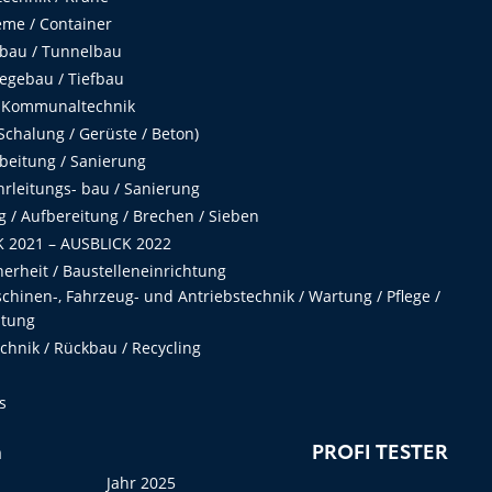
me / Container
fbau / Tunnelbau
egebau / Tiefbau
 Kommunaltechnik
chalung / Gerüste / Beton)
beitung / Sanierung
hrleitungs- bau / Sanierung
 / Aufbereitung / Brechen / Sieben
 2021 – AUSBLICK 2022
herheit / Baustelleneinrichtung
hinen-, Fahrzeug- und Antriebstechnik / Wartung / Pflege /
ltung
hnik / Rückbau / Recycling
s
n
PROFI TESTER
Jahr 2025