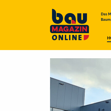
Das M
Bauma
H