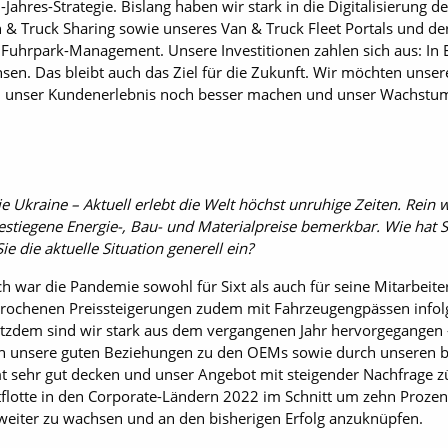
5-Jahres-­Strategie. Bislang haben wir stark in die Digitalisierun
n & Truck Sharing sowie unseres Van & Truck Fleet Portals und de
Fuhrpark-Management. Unsere Investitionen zahlen sich aus: In 
en. Das bleibt auch das Ziel für die Zukunft. Wir möchten unse
rn, unser Kundenerlebnis noch besser machen und unser Wachstum
ie Ukraine – Aktuell erlebt die Welt höchst unruhige Zeiten. Rein w
estiegene Energie-, Bau- und Materialpreise bemerkbar. Wie hat S
die aktuelle Situation generell ein?
ich war die Pandemie sowohl für Sixt als auch für seine Mitarbei
rochenen Preissteigerungen zudem mit Fahrzeugengpässen infol
tzdem sind wir stark aus dem vergangenen Jahr hervorgegangen – 
 unsere guten Beziehungen zu den OEMs sowie durch unseren br
t sehr gut decken und unser Angebot mit steigender Nachfrage z
flotte in den Corporate-Ländern 2022 im Schnitt um zehn Prozen
r weiter zu wachsen und an den bisherigen Erfolg anzuknüpfen.