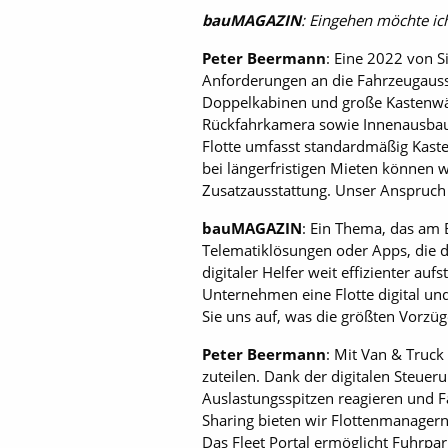
bauMAGAZIN
: Eingehen möchte ich
Peter Beermann
: Eine 2022 von S
Anforderungen an die Fahrzeugauss
Doppelkabinen und große Kastenwäg
Rückfahrkamera sowie Innenausbaut
Flotte umfasst standardmäßig Kast
bei längerfristigen Mieten können 
Zusatz­ausstattung. Unser Anspruch
bauMAGAZIN
: Ein Thema, das am 
Telematiklösungen oder Apps, die das
digitaler Helfer weit effizienter au
Unternehmen eine Flotte digital und
Sie uns auf, was die größten Vorzüg
Peter Beermann
: Mit Van & Truc
zuteilen. Dank der digitalen Steuer
Auslastungsspitzen reagieren und F
Sharing bieten wir Flottenmanagern 
Das Fleet Portal ermöglicht Fuhrpa