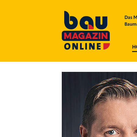
Das M
Bauma
H