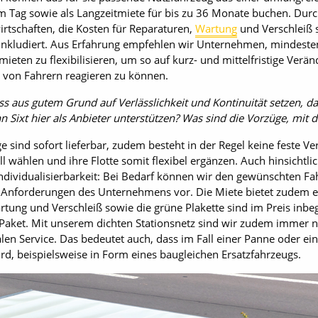
m Tag sowie als Langzeitmiete für bis zu 36 Monate buchen. Durch
irtschaften, die Kosten für Reparaturen,
Wartung
und Verschleiß s
 inkludiert. Aus Erfahrung empfehlen wir Unternehmen, mindesten
ieten zu flexibilisieren, um so auf kurz- und mittelfristige Verän
t von Fahrern reagieren zu können.
s aus gutem Grund auf Verlässlichkeit und Kontinuität setzen, 
n Sixt hier als Anbieter unterstützen? Was sind die Vorzüge, mit
e sind sofort lieferbar, zudem besteht in der Regel keine feste 
l wählen und ihre Flotte somit flexibel ergänzen. Auch hinsicht
ndividualisierbarkeit: Bei Bedarf können wir den gewünschten Fa
nforderungen des Unternehmens vor. Die Miete bietet zudem ein 
ung und Verschleiß sowie die grüne Plakette sind im Preis inbegr
aket. Mit unserem dichten Stationsnetz sind wir zudem immer 
en Service. Das bedeutet auch, dass im Fall einer Panne oder ein
rd, beispielsweise in Form eines baugleichen Ersatzfahrzeugs.