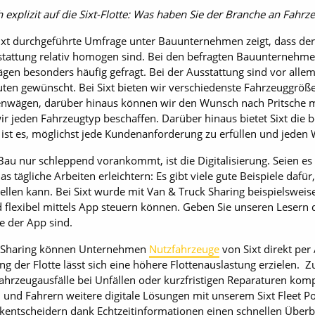
 explizit auf die Sixt-Flotte: Was haben Sie der Branche an Fahrz
ixt durchgeführte Umfrage unter Bauunternehmen zeigt, dass der
tattung relativ homogen sind. Bei den befragten Bauunternehme
en besonders häufig gefragt. Bei der Ausstattung sind vor all
en gewünscht. Bei Sixt bieten wir verschiedenste Fahrzeuggröße
enwägen, darüber hinaus können wir den Wunsch nach Pritsche m
wir jeden Fahrzeugtyp beschaffen. Darüber hinaus bietet Sixt die
 ist es, möglichst jede Kundenanforderung zu erfüllen und jede
Bau nur schleppend vorankommt, ist die Digitalisierung. Seien 
 tägliche Arbeiten erleichtern: Es gibt viele gute Beispiele dafür
fstellen kann. Bei Sixt wurde mit Van & Truck Sharing beispielsweis
 flexibel mittels App steuern können. Geben Sie unseren Lesern d
e der App sind.
k Sharing können Unternehmen
Nutzfahrzeuge
von Sixt direkt per
ung der Flotte lässt sich eine höhere Flottenauslastung erzielen
ahrzeugausfälle bei Unfällen oder kurzfristigen Reparaturen ko
und Fahrern weitere digitale Lösungen mit unserem Sixt Fleet Por
rkentscheidern dank Echtzeit­informationen einen schnellen Überb