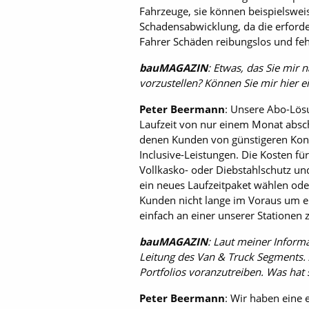
Fahrzeuge, sie können beispielsweis
Schadensabwicklung, da die erforde
Fahrer Schäden reibungslos und feh
bauMAGAZIN
: Etwas, das Sie mir
vorzustellen? Können Sie mir hier e
Peter Beermann
: Unsere Abo-­Lös
Laufzeit von nur einem Monat absch
denen Kunden von günstigeren Kondit
Inclusive-Leistungen. Die Kosten fü
Vollkasko- oder Diebstahlschutz u
ein neues Laufzeitpaket wählen oder
Kunden nicht lange im Voraus um e
einfach an einer unserer Stationen
bauMAGAZIN
: Laut meiner Informa
Leitung des Van & Truck Segments. A
Portfolios voranzutreiben. Was hat 
Peter Beermann
: Wir haben eine