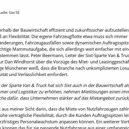
elle: Sixt SE
rhalb der Bauwirtschaft effizient und zukunftssicher aufzustellen
an Flexibilität: Die eigene Fahrzeugflotte etwa muss sich immer 
änderungen, Fahrzeugausfällen sowie dynamischen Auftragsspitz
ichtige Mammutaufgabe, die sich allerdings weit einfacher mit ei
 stemmen lässt. Peter Beermann, Leiter der Sixt-Sparte Van & Tr
ur Dan Windhorst über die Vorzüge des Miet- und Leasinggeschäf
ge Münchener weiß, dass die Branche nach unkomplizierten Lösun
ität und Verlässlichkeit einfordert.
der Sparte Van & Truck hat sich Sixt auch in der Bauwirtschaft als 
ehmer und Logistiker zu erhöhen, nehmen Mietlösungen einen imm
sache dafür, dass Unternehmen stärker auf das Mietangebot zurück
gt aus meiner Sicht darin, dass die Miete von Nutzfahrzeugen zah
 hohe vertragliche Flexibilität, durch die Kunden Auftragsspitzen l
zfristiges Personalwachstum anpassen können. Ein weiterer Vortei
n können das für sie passende Nutzfahrzeug aus einer umfangre