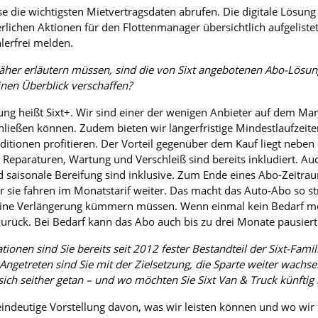
e die wichtigsten Mietvertragsdaten abrufen. Die digitale Lösung
rlichen Aktionen für den Flottenmanager übersichtlich aufgeliste
lerfrei melden.
 näher erläutern müssen, sind die von Sixt angebotenen Abo-Lösu
inen Überblick verschaffen?
ung heißt Sixt+. Wir sind einer der wenigen Anbieter auf dem Ma
ließen können. Zudem bieten wir längerfristige Mindestlaufzeit
ionen profitieren. Der Vorteil gegenüber dem Kauf liegt neben der
r Reparaturen, Wartung und Verschleiß sind bereits inkludiert. Auc
nd saisonale Bereifung sind inklusive. Zum Ende eines Abo-Zeit
 sie fahren im Monatstarif weiter. Das macht das Auto-Abo so str
ine Verlängerung kümmern müssen. Wenn einmal kein Bedarf meh
 zurück. Bei Bedarf kann das Abo auch bis zu drei Monate pausier
tionen sind Sie bereits seit 2012 fester Bestandteil der Sixt-Fami
ngetreten sind Sie mit der Zielsetzung, die Sparte weiter wachse
sich seither getan – und wo möchten Sie Sixt Van & Truck künftig
 eindeutige Vorstellung davon, was wir leisten können und wo wi