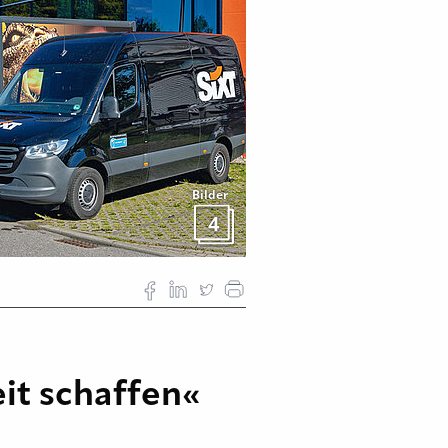
Bilder
4
eit schaffen«