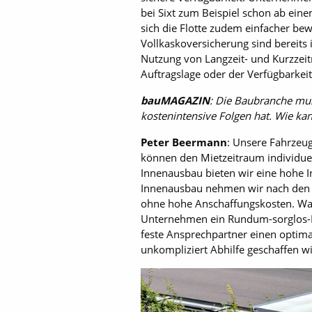
bei Sixt zum Beispiel schon ab eine
sich die Flotte zudem einfacher bew
Vollkaskoversicherung sind bereits
Nutzung von Langzeit- und Kurzzeitm
Auftragslage oder der Verfügbarkei
bauMAGAZIN
: Die Baubranche mus
kostenintensive Folgen hat. Wie kan
Peter Beermann
: Unsere Fahrzeug
können den Mietzeitraum individuel
Innenausbau bieten wir eine hohe I
Innenausbau nehmen wir nach den A
ohne hohe Anschaffungskosten. Wart
Unternehmen ein Rundum-sorglos-P
feste Ansprechpartner einen optimal
unkompliziert Abhilfe geschaffen wi