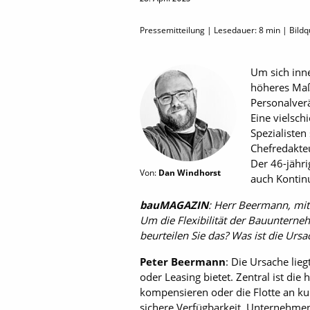
Pressemitteilung | Lesedauer:
8
min | Bildqu
Um sich inne
höheres Maß 
Personalver
Eine vielsch
Spezialisten
Chefredakte
Der 46-jähri
Von:
Dan Windhorst
auch Kontinu
bauMAGAZIN
: Herr Beermann, mit 
Um die Flexibilität der Bauuntern
beurteilen Sie das? Was ist die Ur
Peter Beermann
: Die Ursache lie
oder Leasing bietet. Zentral ist die
kompensieren oder die Flotte an kur
sichere Verfügbarkeit. Unternehme