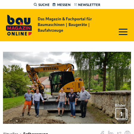
SUCHE
MESSEN
NEWSLETTER
Das Magazin & Fachportal für
Baumaschinen | Baugeräte |
Baufahrzeuge
Bilder
1
Aktuelles
Erdbewegung