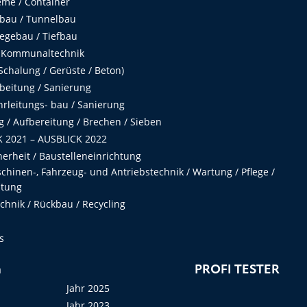
me / Container
fbau / Tunnelbau
egebau / Tiefbau
 Kommunaltechnik
chalung / Gerüste / Beton)
beitung / Sanierung
hrleitungs- bau / Sanierung
 / Aufbereitung / Brechen / Sieben
 2021 – AUSBLICK 2022
herheit / Baustelleneinrichtung
hinen-, Fahrzeug- und Antriebstechnik / Wartung / Pflege /
ltung
hnik / Rückbau / Recycling
s
n
PROFI TESTER
Jahr 2025
Jahr 2023