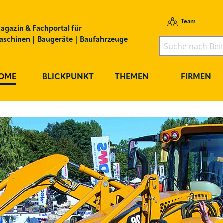
Team
agazin & Fachportal für
schinen | Baugeräte | Baufahrzeuge
OME
BLICKPUNKT
THEMEN
FIRMEN