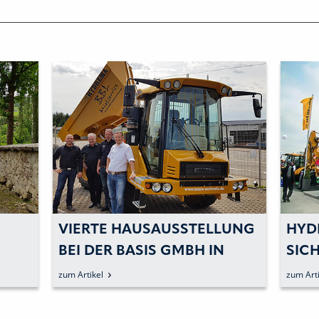
VIERTE HAUSAUSSTELLUNG
HYDR
BEI DER BASIS GMBH IN
ICHE
SCHMELZ
ODE
zum Artikel
zum Arti