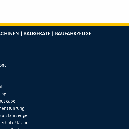
CHINEN | BAUGERÄTE | BAUFAHRZEUGE
e
Zone
al
ung
ausgabe
mensführung
Nutzfahrzeuge
echnik / Krane