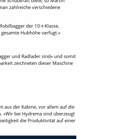
me Schubkraft biete, so Martin
 man zahlreiche verschiedene
 Mobilbagger der 10-t-Klasse,
ie gesamte Hubhöhe verfügt.«
agger und Radlader sind« und somit
zbarkeit zeichneten dieser Maschine
t aus der Kabine, vor allem auf die
n. »Wir bei Hydrema sind überzeugt
tigkeit die Produktivität auf einer