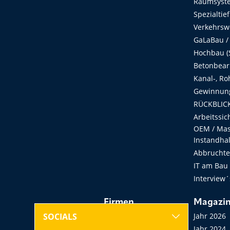
Raumsyste
Spezialtie
Verkehrsw
GaLaBau /
Hochbau (S
Betonbear
Kanal-, Ro
Gewinnung
RÜCKBLICK
Arbeitssic
OEM / Masc
Instandha
Abbruchtec
IT am Bau
Interview´
Firmen
Magazi
Hersteller, Händler,
Jahr 2026
SOCIALS
Vermieter
Jahr 2024