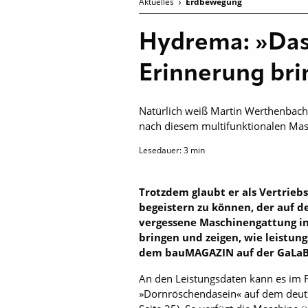
Aktuelles
Erdbewegung
Hydrema: »Das
Erinnerung br
Natürlich weiß Martin Werthenbach,
nach diesem multifunktionalen Masc
Lesedauer:
3
min
Trotzdem glaubt er als Vertrie
begeistern zu können, der auf d
vergessene Maschinengattung in
bringen und zeigen, wie leistun
dem bauMAGAZIN auf der GaLaB
An den Leistungsdaten kann es im F
»Dornröschendasein« auf dem deutsc