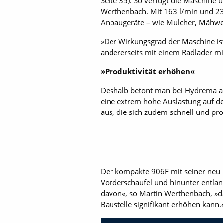
Seite 35). So verfügt die Maschine
Werthenbach. Mit 163 l/min und 235
Anbaugeräte – wie Mulcher, Mähwer
»Der Wirkungsgrad der Maschine ist w
andererseits mit einem Radlader mi
»Produktivität erhöhen«
Deshalb betont man bei Hydrema au
eine extrem hohe Auslastung auf der 
aus, die sich zudem schnell und pr
Der kompakte 906F mit seiner neu ko
Vorderschaufel und hinunter entla
davon«, so Martin Werthenbach, »da
Baustelle signifikant erhöhen kan