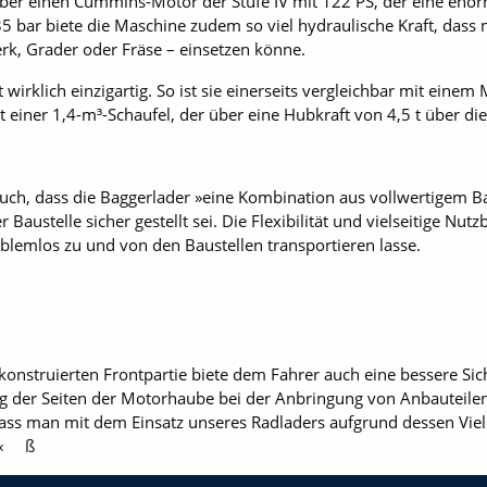
 über einen Cummins-Motor der Stufe IV mit 122 PS, der eine enor
 bar biete die Maschine zudem so viel hydraulische Kraft, dass
k, Grader oder Fräse – einsetzen könne.
irklich einzigartig. So ist sie einerseits vergleichbar mit einem
t einer 1,4-m³-Schaufel, der über eine Hubkraft von 4,5 t über d
ch, dass die Baggerlader »eine Kombination aus vollwertigem B
Baustelle sicher gestellt sei. Die Flexibilität und vielseitige Nut
oblemlos zu und von den Baustellen transportieren lasse.
nstruierten Frontpartie biete dem Fahrer auch eine bessere Sich
ng der Seiten der Motorhaube bei der Anbringung von Anbauteile
ss man mit dem Einsatz unseres Radladers aufgrund dessen Vielsei
n.« ß