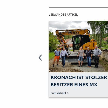
VERWANDTE ARTIKEL
TELLT ZUM 60.
KRONACH IST STOLZER
JUBILÄUM SELBER
BESITZER EINES MX
IEFBAULIVE AUS.
CITYBAGGERS
zum Artikel