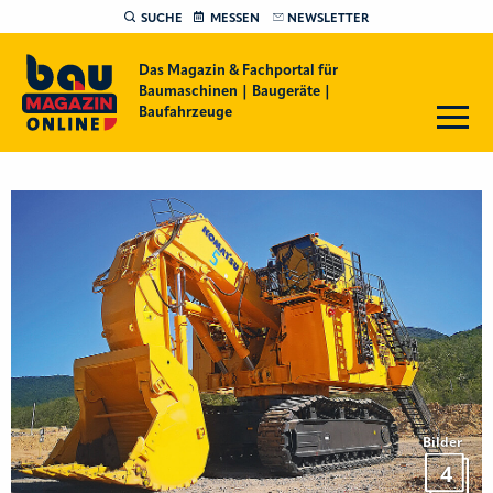
SUCHE
MESSEN
NEWSLETTER
Das Magazin & Fachportal für
Baumaschinen | Baugeräte |
Baufahrzeuge
Bilder
4