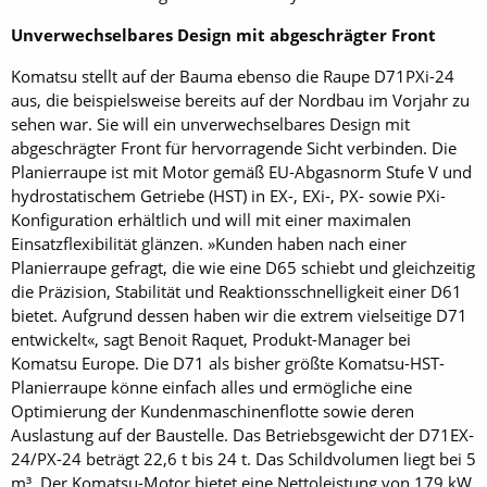
Unverwechselbares Design mit abgeschrägter Front
Komatsu stellt auf der Bauma ebenso die Raupe D71PXi-24
aus, die beispielsweise bereits auf der Nordbau im Vorjahr zu
sehen war. Sie will ein unverwechselbares Design mit
abgeschrägter Front für hervorragende Sicht verbinden. Die
Planierraupe ist mit Motor gemäß EU-Abgasnorm Stufe V und
hydrostatischem Getriebe (HST) in EX-, EXi-, PX- sowie PXi-
Konfiguration erhältlich und will mit einer maximalen
Einsatzflexibilität glänzen. »Kunden haben nach einer
Planierraupe gefragt, die wie eine D65 schiebt und gleichzeitig
die Präzision, Stabilität und Reaktionsschnelligkeit einer D61
bietet. Aufgrund dessen haben wir die extrem vielseitige D71
entwickelt«, sagt Benoit Raquet, Produkt-Manager bei
Komatsu Europe. Die D71 als bisher größte Komatsu-HST-
Planierraupe könne einfach alles und ermögliche eine
Optimierung der Kundenmaschinenflotte sowie deren
Auslastung auf der Baustelle. Das Betriebsgewicht der D71EX-
24/PX-24 beträgt 22,6 t bis 24 t. Das Schildvolumen liegt bei 5
m³. Der Komatsu-Motor bietet eine Nettoleistung von 179 kW