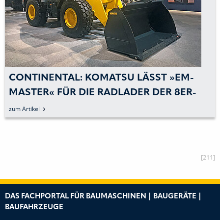
KOMATSU - KUHN: LEISTUNG UND
UMWELTSCHONENDES ARBEITEN
VERBINDEN
zum Artikel
[211]
DAS FACHPORTAL FÜR BAUMASCHINEN | BAUGERÄTE |
BAUFAHRZEUGE