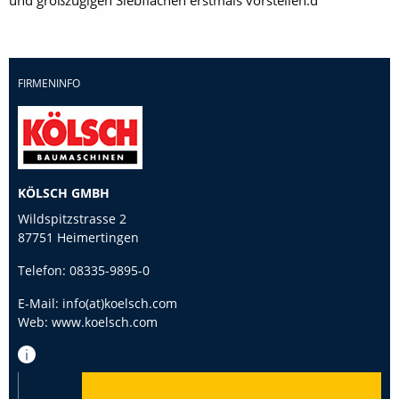
und großzügigen Siebflächen erstmals vorstellen.d
FIRMENINFO
KÖLSCH GMBH
Wildspitzstrasse 2
87751 Heimertingen
Telefon:
08335-9895-0
E-Mail:
info(at)koelsch.com
Web:
www.koelsch.com