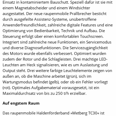
Einsatz in kontaminiertem Bauschutt. Speziell dafür ist sie mit
einem Magnetabscheider und einem Windsichter
ausgestattet. Der neue raupenmobile Prall­brecher besticht
durch ausgefeilte Assistenz-Systeme, unübertroffene
Anwenderfreundlichkeit, zahlreiche digitale Features und eine
Optimierung von Bedien­barkeit, Technik und Aufbau. Die
Steuerung erfolgt über einen komfortablen Touchscreen.
Integriert sind zahlreiche neue Funktionen, ein Servicemodus
und diverse Diagnosefunktionen. Die Servicezugänglichkeit
des Motors wurde ebenfalls verbessert. Optimiert wurden
zudem der Rotor und die Schlagleisten. Drei mächtige LED-
Leuchten am Heck signalisieren, wie es um Auslastung und
Output steht. Drei weitere farbige Leuchtelemente zeigen von
außen an, ob die Maschine arbeitet (grün), sich im
Wartungsmodus befindet (gelb), oder ob ein Fehler vorliegt
(rot). Optimales Aufgabematerial vorausgesetzt, ist ein
Maximaldurchsatz von bis zu 250 t/h erzielbar.
Auf engstem Raum
Das raupenmobile Haldenförderband »Metberg TC30« ist