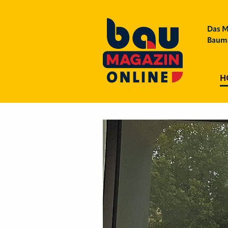
Das M
Bauma
H