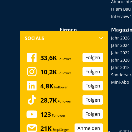
Abbruchtec
IT am Bau
Interview´
Firmen
Magazi
Hersteller, Händler,
Jahr 2026
SOCIALS
Vermieter
Jahr 2024
Messen, Seminare,
Jahr 2022
33,6K
Folgen
Follower
Kongresse
Jahr 2020
Verbände
Jahr 2018
10,2K
Folgen
Follower
Startup
Sonderver
Mini-Abo
4,8K
Folgen
Follower
28,7K
Folgen
Follower
123
Folgen
Follower
21K
Anmelden
Empfänger
Datenschutz
Impressum
© 2017 