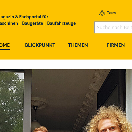
Team
agazin & Fachportal für
schinen | Baugeräte | Baufahrzeuge
OME
BLICKPUNKT
THEMEN
FIRMEN