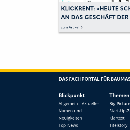
T: DIE
KLICKRENT: »HEUTE S
HLEUNIGER
AN DAS GESCHÄFT DER
ZUKUNFT DENKEN«
zum Artikel
DAS FACHPORTAL FÜR BAUMAS
Blickpunkt
Themen
Allgemein - Aktuelles
Big Pictur
Namen und
Start-Up-
Neuigkeiten
Klartext
Top-News
Titelstory