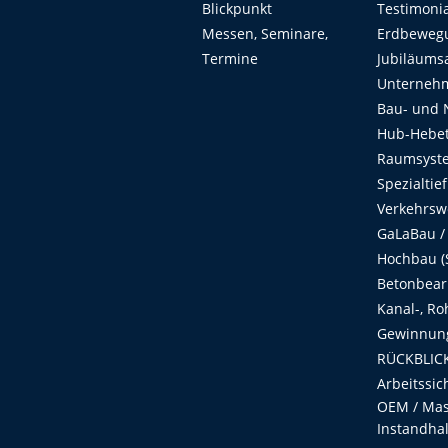
Blickpunkt
Testimoni
Messen, Seminare,
Erdbeweg
Termine
Jubiläums
Unterneh
Bau- und 
Hub-Hebet
Raumsyste
Spezialtie
Verkehrsw
GaLaBau /
Hochbau (S
Betonbear
Kanal-, Ro
Gewinnung
RÜCKBLICK
Arbeitssic
OEM / Masc
Instandha