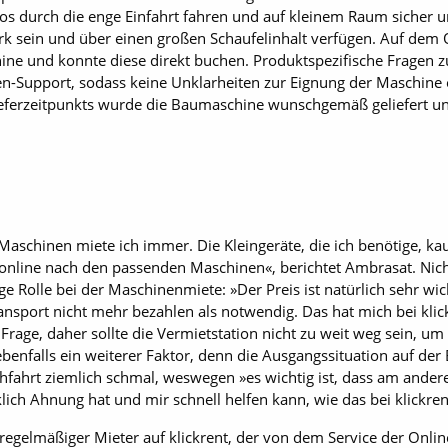
los durch die enge Einfahrt fahren und auf kleinem Raum sicher 
rk sein und über einen großen Schaufelinhalt verfügen. Auf dem O
ine und konnte diese direkt buchen. Produktspezifische Fragen zu
en-Support, sodass keine Unklarheiten zur Eignung der Maschine o
ieferzeitpunkts wurde die Baumaschine wunschgemäß geliefert u
Maschinen miete ich immer. Die Kleingeräte, die ich benötige, kau
nline nach den passenden Maschinen«, berichtet Ambrasat. Nicht
ge Rolle bei der Maschinenmiete: »Der Preis ist natürlich sehr wich
ransport nicht mehr bezahlen als notwendig. Das hat mich bei k
 Frage, daher sollte die Vermietstation nicht zu weit weg sein, um
 ebenfalls ein weiterer Faktor, denn die Ausgangssituation auf der
rchfahrt ziemlich schmal, weswegen »es wichtig ist, dass am ander
ich Ahnung hat und mir schnell helfen kann, wie das bei klickren
 regelmäßiger Mieter auf klickrent, der von dem Service der Onli