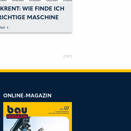
KRENT: WIE FINDE ICH
KLICKRENT: ANB
 RICHTIGE MASCHINE
ERWEITERN JETZ
 MEIN BAUVORHABEN?
ANGEBOT IN DER
kel
zum Artikel
MIETE
[181]
ONLINE-MAGAZIN