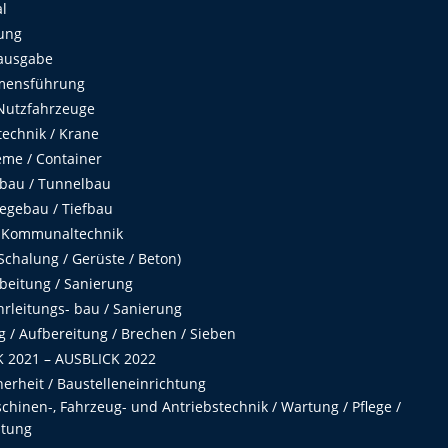
al
ung
ausgabe
mensführung
Nutzfahrzeuge
echnik / Krane
me / Container
fbau / Tunnelbau
egebau / Tiefbau
 Kommunaltechnik
chalung / Gerüste / Beton)
beitung / Sanierung
hrleitungs- bau / Sanierung
 / Aufbereitung / Brechen / Sieben
 2021 – AUSBLICK 2022
herheit / Baustelleneinrichtung
hinen-, Fahrzeug- und Antriebstechnik / Wartung / Pflege /
ltung