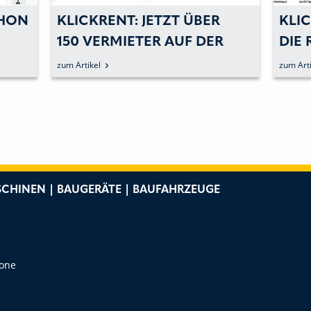
CHON
KLICKRENT: JETZT ÜBER
KLIC
150 VERMIETER AUF DER
DIE
PLATTFORM
FÜR
zum Artikel
zum Arti
CHINEN | BAUGERÄTE | BAUFAHRZEUGE
e
Zone