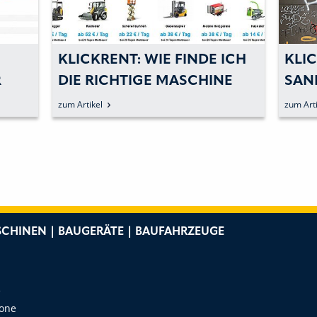
KLICKRENT: WIE FINDE ICH
KLI
R
DIE RICHTIGE MASCHINE
SAN
FÜR MEIN BAUVORHABEN?
DER
zum Artikel
zum Arti
CHINEN | BAUGERÄTE | BAUFAHRZEUGE
e
Zone