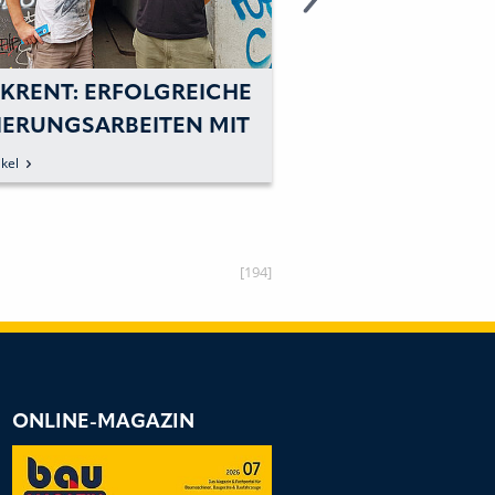
CKRENT: ERFOLGREICHE
IERUNGSARBEITEN MIT
 MIETMASCHINE
kel
[194]
ONLINE-MAGAZIN