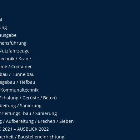
al
ung
ausgabe
mensführung
Nutzfahrzeuge
echnik / Krane
me / Container
fbau / Tunnelbau
egebau / Tiefbau
 Kommunaltechnik
chalung / Gerüste / Beton)
beitung / Sanierung
hrleitungs- bau / Sanierung
 / Aufbereitung / Brechen / Sieben
 2021 – AUSBLICK 2022
herheit / Baustelleneinrichtung