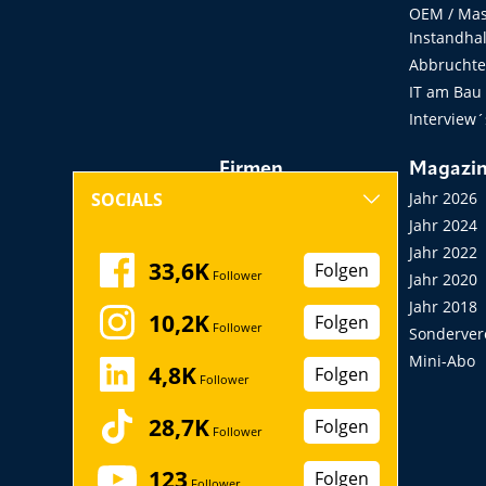
OEM / Masc
Instandha
Abbruchtec
IT am Bau
Interview´
Firmen
Magazi
Hersteller, Händler,
Jahr 2026
SOCIALS
Vermieter
Jahr 2024
Messen, Seminare,
Jahr 2022
33,6K
Folgen
Follower
Kongresse
Jahr 2020
Verbände
Jahr 2018
10,2K
Folgen
Follower
Startup
Sonderver
Mini-Abo
4,8K
Folgen
Follower
28,7K
Folgen
Follower
123
Folgen
Follower