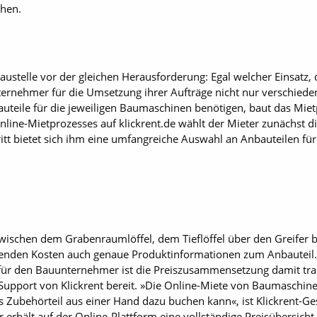
ehen.
ustelle vor der gleichen Herausforderung: Egal welcher Einsatz, 
ternehmer für die Umsetzung ihrer Aufträge nicht nur verschied
teile für die jeweiligen Baumaschinen benötigen, baut das Mietpo
line-Mietprozesses auf ­klickrent.de wählt der Mieter zunächst d
tt bietet sich ihm eine umfangreiche Auswahl an Anbauteilen für 
schen dem Grabenraumlöffel, dem Tieflöffel über den Greifer bi
enden Kosten auch genaue Produktinformationen zum Anbauteil. D
für den Bauunternehmer ist die Preiszusammensetzung damit trans
-Support von Klickrent bereit. »Die Online-Miete von Baumaschi
 Zubehörteil aus einer Hand dazu buchen kann«, ist Klickrent-G
erhält auf der Online-Plattform eine vollständige Preisübersicht