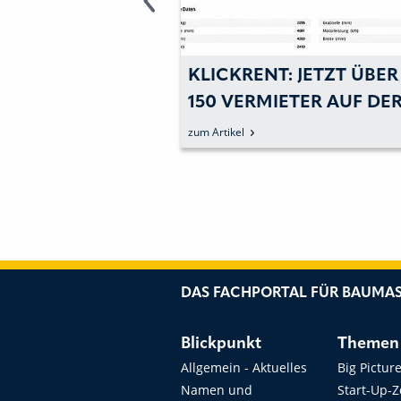
: »HEUTE SCHON
KLICKRENT: JETZT ÜBER
ESCHÄFT DER
150 VERMIETER AUF DE
DENKEN«
PLATTFORM
zum Artikel
DAS FACHPORTAL FÜR BAUMAS
Blickpunkt
Themen
Allgemein - Aktuelles
Big Pictur
Namen und
Start-Up-