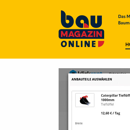
Das M
Bauma
H