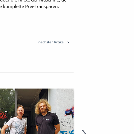
e komplette Preistransparenz
nächster Artikel
KLICKRENT: MIT 
IN DIE DIGITALE
zum Artikel