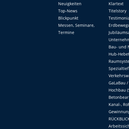
Neuigkeiten
Klartext
Top-News
Titelstory
Blickpunkt
Testimoni
Messen, Seminare,
Erdbeweg
Termine
Jubiläums
Unterneh
Bau- und 
Hub-Hebet
Raumsyste
Spezialtie
Verkehrsw
GaLaBau /
Hochbau (S
Betonbear
Kanal-, Ro
Gewinnung
RÜCKBLICK
Arbeitssic