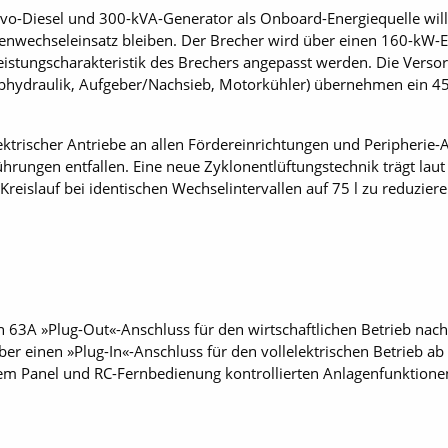
vo-Diesel und 300-kVA-Generator als Onboard-Energiequelle will
lenwechseleinsatz bleiben. Der Brecher wird über einen 160-kW-
istungscharakteristik des Brechers angepasst werden. Die Ver
Hubhydraulik, Aufgeber/Nachsieb, Motorkühler) übernehmen ein 
ktrischer Antriebe an allen Fördereinrichtungen und Peripherie-A
ührungen entfallen. Eine neue Zyklonentlüftungstechnik trägt laut
Kreislauf bei identischen Wechselintervallen auf 75 l zu reduzi
.
n 63A »Plug-Out«-Anschluss für den wirtschaftlichen Betrieb nach
 einen »Plug-In«-Anschluss für den vollelektrischen Betrieb ab N
vem Panel und RC-Fernbedienung kontrollierten Anlagenfunktione