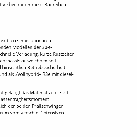
rnative bei immer mehr Baureihen
lexiblen semistationären
enden Modellen der 30-t-
chnelle Verladung, kurze Rüstzeiten
nchassis auszeichnen soll.
hinsichtlich Betriebssicherheit
nd als »Vollhybrid« R3e mit diesel-
f gelangt das Material zum 3,2 t
Massenträgheitsmoment
eich der beiden Prallschwingen
trum vom verschleißintensiven