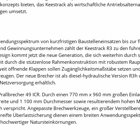
dkonzepts bieten, das Keestrack als wirtschaftliche Antriebsalte
agen umsetzt.
ndungsspektrum von kurzfristigen Baustelleneinsätzen bis zur f
und Gewinnungsunternehmen zählt der Keestrack R3 zu den führ
sign kommt jetzt die neue Generation, die sich weiterhin durch s
it durch die stützenlose Rahmenkonstruktion mit robustem Raupe
eit öffnende Klappen sollen Zugänglichkeitsmaßstäbe setzen und 
ugen. Der neue Brecher ist als diesel-hydraulische Version R3h u
Netzversorgung erhältlich.
 Prallbrecher 49 ICR. Durch einen 770 mm x 960 mm großen Einlau
Breite und 1 100 mm Durchmesser sowie resultierendem hohen 
/h verspricht. Angepasste Brechwerkzeuge, ein großer Verstellber
ereifte Überlastsicherung dienen einem breiten Anwendungsspek
g hochwertiger Natursteinkörnungen.