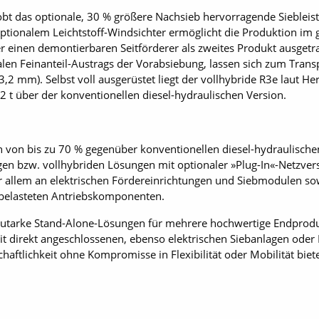
obt das optionale, 30 % größere Nachsieb hervorragende Siebleist
tionalem Leichtstoff-Windsichter ermöglicht die Produktion im g
 einen demontierbaren Seitförderer als zweites Produkt ausgetr
alen Feinanteil-Austrags der Vorabsiebung, lassen sich zum Trans
 mm). Selbst voll ausgerüstet liegt der vollhybride R3e laut Herst
 t über der konventionellen diesel-hydraulischen Version.
 von bis zu 70 % gegenüber konventionellen diesel-hydraulischen
gen bzw. vollhybriden Lösungen mit optionaler »Plug-In«-Netzvers
 allem an elektrischen Fördereinrichtungen und Siebmodulen so
 belasteten Antriebskomponenten.
autarke Stand-Alone-Lösungen für mehrere hochwertige Endproduk
it direkt angeschlossenen, ebenso elektrischen Siebanlagen ode
haftlichkeit ohne Kompromisse in Flexibilität oder Mobilität bie