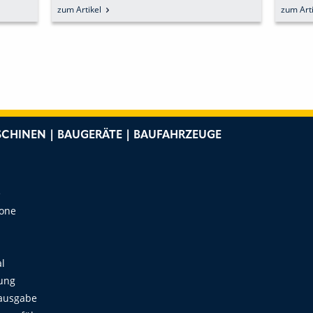
KÜNFTIG GETRENNTE WEGE
zum Artikel
CHINEN | BAUGERÄTE | BAUFAHRZEUGE
e
Zone
al
ung
ausgabe