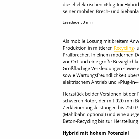
diesel-elektrischen »Plug-In«-Hybri
seiner mobilen Brech- und Siebanl
Lesedauer:
3
min
Als mobile Lösung mit breitem Anwe
Produktion in mittleren
Recycling
- 
Prallbrecher. In einem modernen De
vor Ort und eine große Beweglichke
Großflächige Verkleidungen sowie w
sowie Wartungsfreundlichkeit überze
elektrischem Antrieb und »Plug-In«-
Herzstück beider Versionen ist der
schweren Rotor, der mit 920 mm 
Zerkleinerungsleistungen bis 250 t
(Mahlbahn optional) und eine ausg
Beton-Recycling bis zur Herstellun
Hybrid mit hohem Potenzial