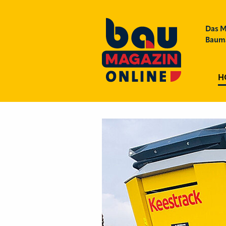
Das M
Bauma
H