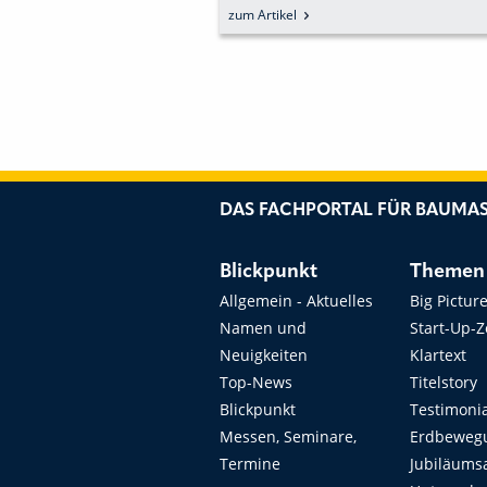
tikel
zum Artikel
DAS FACHPORTAL FÜR BAUMAS
Blickpunkt
Themen
Allgemein - Aktuelles
Big Pictur
Namen und
Start-Up-
Neuigkeiten
Klartext
Top-News
Titelstory
Blickpunkt
Testimoni
Messen, Seminare,
Erdbeweg
Termine
Jubiläums