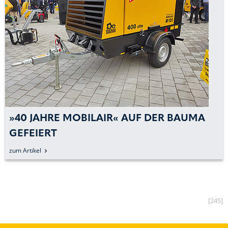
»40 JAHRE MOBILAIR« AUF DER BAUMA
GEFEIERT
zum Artikel
[245]