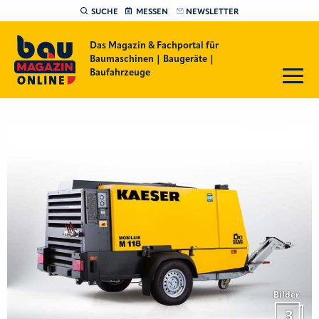
SUCHE
MESSEN
NEWSLETTER
Das Magazin & Fachportal für
Baumaschinen | Baugeräte |
Baufahrzeuge
Bilder
3