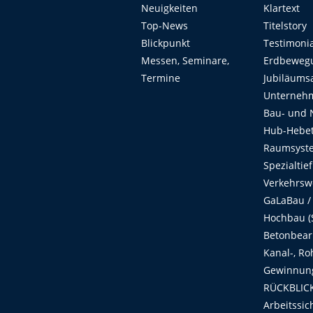
Neuigkeiten
Klartext
Top-News
Titelstory
Blickpunkt
Testimoni
Messen, Seminare,
Erdbeweg
Termine
Jubiläums
Unterneh
Bau- und 
Hub-Hebet
Raumsyste
Spezialtie
Verkehrsw
GaLaBau /
Hochbau (S
Betonbear
Kanal-, Ro
Gewinnung
RÜCKBLICK
Arbeitssic