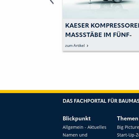
 KOMPRESSOREN:
KAESER KOMPRESSO
BE IM FÜNF-K
MESSE-HIGHLIGHTS 
ER-BEREICH S
100-JÄHRIGEN
zum Artikel
DAS FACHPORTAL FÜR BAUMAS
Blickpunkt
Themen
Allgemein - Aktuelles
Big Pictur
Namen und
Start-Up-