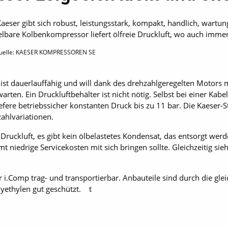
ser gibt sich robust, leistungsstark, kompakt, handlich, wartung
elbare Kolbenkompressor liefert ölfreie Druckluft, wo auch immer
quelle: KAESER KOMPRESSOREN SE
 dauerlauffähig und will dank des drehzahlgeregelten Motors mi
ten. Ein Druckluftbehälter ist nicht nötig. Selbst bei einer Kab
liefere betriebssicher konstanten Druck bis zu 11 bar. Die Kaeser-
ahlvariationen.
te Druckluft, es gibt kein ölbelastetes Kondensat, das entsorgt w
mt niedrige Servicekosten mit sich bringen sollte. Gleichzeitig si
i.Comp trag- und transportierbar. Anbauteile sind durch die glei
lyethylen gut geschützt. t