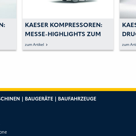
REN:
KAESER KOMPRESSOREN:
K
ZUM
DRUCKLUFT ZUVERLÄSSIG
A
IMMER DABEI
zum Artikel
zum
CHINEN | BAUGERÄTE | BAUFAHRZEUGE
e
Zone