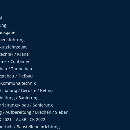
al
ung
ausgabe
mensführung
Nutzfahrzeuge
echnik / Krane
me / Container
fbau / Tunnelbau
egebau / Tiefbau
 Kommunaltechnik
chalung / Gerüste / Beton)
beitung / Sanierung
hrleitungs- bau / Sanierung
 / Aufbereitung / Brechen / Sieben
 2021 – AUSBLICK 2022
herheit / Baustelleneinrichtung