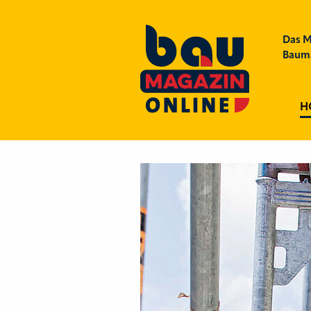
Das M
Bauma
H